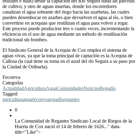
brazales e hilas) desde la captación del Río Segura hasta las parcelas
de cultivo; y otro de aguas muertas, donde los escorredores
canalizan el agua sobrante del riego hacia las azarbetas, las cuales
pueden desembocar en azarbes que devuelven el agua al río, o bien
convertirse en acequias que reutilizan el agua para volver a regar.
Este proceso puede producirse tres o cuatro veces, incrementando la
eficiencia en el uso de agua mediante un método de reutilización
tradicional sin bombeo.
El Sindicato General de la Acequia de Cox emplea el sistema de
aguas vivas, ya que la toma principal de captación es la Acequia de
Callosa (la cual tiene su toma en el azud del río Segura a su paso por
la Ciudad de Orihuela).
Fecoreva
Categorías
Actualidad
Agricultura
Agua
Comunidades
Noticias
Regadío
Tagged:
agricultura
agua
fecoreva
regadío
regantes
0
La Comunidad de Regantes Sindicato Local de Riegos de la
Huerta de Cox nació el 14 de febrero de 1626..." data-
title="Like">