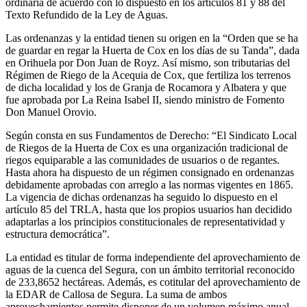
ordinaria de acuerdo con lo dispuesto en los artículos 81 y 88 del
Texto Refundido de la Ley de Aguas.
Las ordenanzas y la entidad tienen su origen en la “Orden que se ha
de guardar en regar la Huerta de Cox en los días de su Tanda”, dada
en Orihuela por Don Juan de Royz. Así mismo, son tributarias del
Régimen de Riego de la Acequia de Cox, que fertiliza los terrenos
de dicha localidad y los de Granja de Rocamora y Albatera y que
fue aprobada por La Reina Isabel II, siendo ministro de Fomento
Don Manuel Orovio.
Según consta en sus Fundamentos de Derecho: “El Sindicato Local
de Riegos de la Huerta de Cox es una organización tradicional de
riegos equiparable a las comunidades de usuarios o de regantes.
Hasta ahora ha dispuesto de un régimen consignado en ordenanzas
debidamente aprobadas con arreglo a las normas vigentes en 1865.
La vigencia de dichas ordenanzas ha seguido lo dispuesto en el
artículo 85 del TRLA, hasta que los propios usuarios han decidido
adaptarlas a los principios constitucionales de representatividad y
estructura democrática”.
La entidad es titular de forma independiente del aprovechamiento de
aguas de la cuenca del Segura, con un ámbito territorial reconocido
de 233,8652 hectáreas. Además, es cotitular del aprovechamiento de
la EDAR de Callosa de Segura. La suma de ambos
aprovechamientos permite disponer de un volumen máximo anual