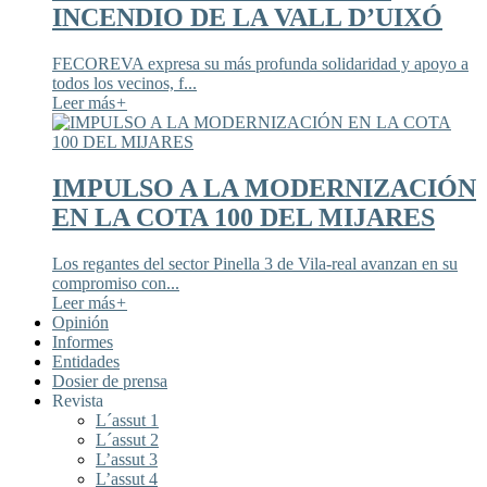
INCENDIO DE LA VALL D’UIXÓ
FECOREVA expresa su más profunda solidaridad y apoyo a
todos los vecinos, f...
Leer más
+
IMPULSO A LA MODERNIZACIÓN
EN LA COTA 100 DEL MIJARES
Los regantes del sector Pinella 3 de Vila-real avanzan en su
compromiso con...
Leer más
+
Opinión
Informes
Entidades
Dosier de prensa
Revista
L´assut 1
L´assut 2
L’assut 3
L’assut 4