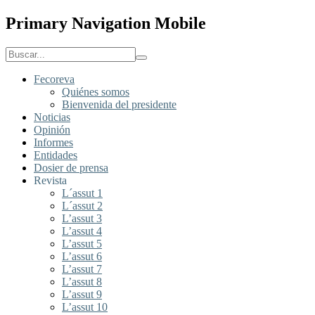
Primary Navigation Mobile
Fecoreva
Quiénes somos
Bienvenida del presidente
Noticias
Opinión
Informes
Entidades
Dosier de prensa
Revista
L´assut 1
L´assut 2
L’assut 3
L’assut 4
L’assut 5
L’assut 6
L’assut 7
L’assut 8
L’assut 9
L’assut 10