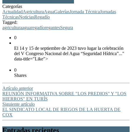
agua, regantes, cox, congreso nacional
Categorías
Actualidad
Agricultura
Agua
Galerías
Jornada Técnica
Jornadas
Técnicas
Noticias
Regadío
Tagged:
agricultura
agua
regadío
regantes
Segura
0
El 14 y 15 de septiembre de 2023 tuvo lugar la celebración
del V Congreso Nacional del Agua “Seguridad Hídrica”..."
data-title="Like">
0
Shares
Artículo anterior
REUNIÓN INFORMATIVA SOBRE "LOS PREDIOS" Y "LOS
HIERROS" EN TURÍS
Siguiente artículo
EL SINDICATO LOCAL DE RIEGOS DE LA HUERTA DE
COX
Entradas recientes