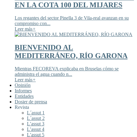
EN LA COTA 100 DEL MIJARES
Los regantes del sector Pinella 3 de Vila-real avanzan en su
compromiso con...
Leer más
+
BIENVENIDO AL
MEDITERRÁNEO, RÍO GARONA
Mientras FECOREVA explicaba en Bruselas cómo se
administra el agua cuando n...
Leer más
+
Opinión
Informes
Entidades
Dosier de prensa
Revista
L´assut 1
L´assut 2
L’assut 3
L’assut 4
L’assut 5