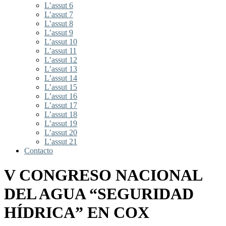
L’assut 6
L’assut 7
L’assut 8
L’assut 9
L’assut 10
L’assut 11
L’assut 12
L’assut 13
L’assut 14
L’assut 15
L’assut 16
L’assut 17
L’assut 18
L’assut 19
L’assut 20
L’assut 21
Contacto
V CONGRESO NACIONAL
DEL AGUA “SEGURIDAD
HÍDRICA” EN COX