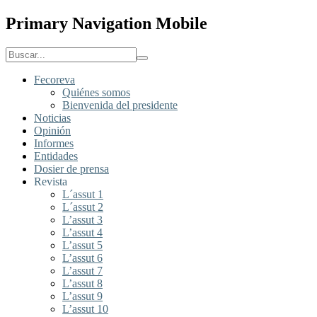
Primary Navigation Mobile
Fecoreva
Quiénes somos
Bienvenida del presidente
Noticias
Opinión
Informes
Entidades
Dosier de prensa
Revista
L´assut 1
L´assut 2
L’assut 3
L’assut 4
L’assut 5
L’assut 6
L’assut 7
L’assut 8
L’assut 9
L’assut 10