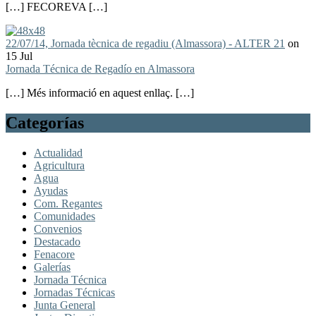
[…] FECOREVA […]
22/07/14, Jornada tècnica de regadiu (Almassora) - ALTER 21
on
15 Jul
Jornada Técnica de Regadío en Almassora
[…] Més informació en aquest enllaç. […]
Categorías
Actualidad
Agricultura
Agua
Ayudas
Com. Regantes
Comunidades
Convenios
Destacado
Fenacore
Galerías
Jornada Técnica
Jornadas Técnicas
Junta General