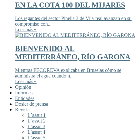
EN LA COTA 100 DEL MIJARES
Los regantes del sector Pinella 3 de Vila-real avanzan en su
compromiso con...
Leer más
+
BIENVENIDO AL
MEDITERRÁNEO, RÍO GARONA
Mientras FECOREVA explicaba en Bruselas cómo se
administra el agua cuando n...
Leer más
+
Opinión
Informes
Entidades
Dosier de prensa
Revista
L´assut 1
L´assut 2
L’assut 3
L’assut 4
L’assut 5