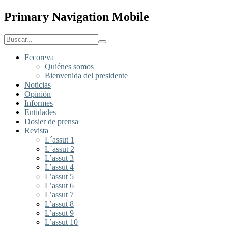
Primary Navigation Mobile
Fecoreva
Quiénes somos
Bienvenida del presidente
Noticias
Opinión
Informes
Entidades
Dosier de prensa
Revista
L´assut 1
L´assut 2
L’assut 3
L’assut 4
L’assut 5
L’assut 6
L’assut 7
L’assut 8
L’assut 9
L’assut 10