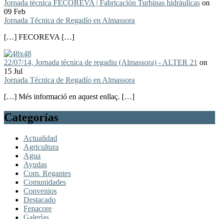
Jornada técnica FECOREVA | Fabricación Turbinas hidráulicas
on
09 Feb
Jornada Técnica de Regadío en Almassora
[…] FECOREVA […]
22/07/14, Jornada tècnica de regadiu (Almassora) - ALTER 21
on
15 Jul
Jornada Técnica de Regadío en Almassora
[…] Més informació en aquest enllaç. […]
Categorías
Actualidad
Agricultura
Agua
Ayudas
Com. Regantes
Comunidades
Convenios
Destacado
Fenacore
Galerías