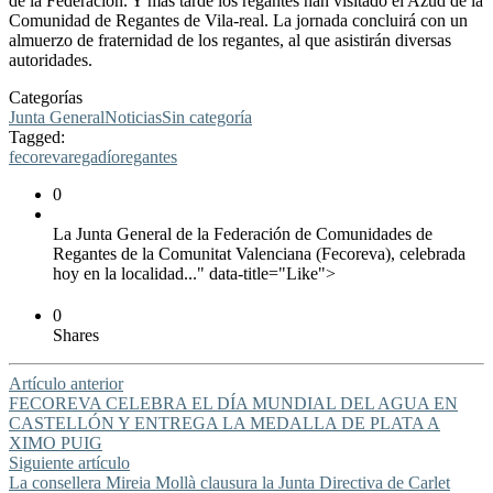
de la Federación. Y más tarde los regantes han visitado el Azud de la
Comunidad de Regantes de Vila-real. La jornada concluirá con un
almuerzo de fraternidad de los regantes, al que asistirán diversas
autoridades.
Categorías
Junta General
Noticias
Sin categoría
Tagged:
fecoreva
regadío
regantes
0
La Junta General de la Federación de Comunidades de
Regantes de la Comunitat Valenciana (Fecoreva), celebrada
hoy en la localidad..." data-title="Like">
0
Shares
Artículo anterior
FECOREVA CELEBRA EL DÍA MUNDIAL DEL AGUA EN
CASTELLÓN Y ENTREGA LA MEDALLA DE PLATA A
XIMO PUIG
Siguiente artículo
La consellera Mireia Mollà clausura la Junta Directiva de Carlet