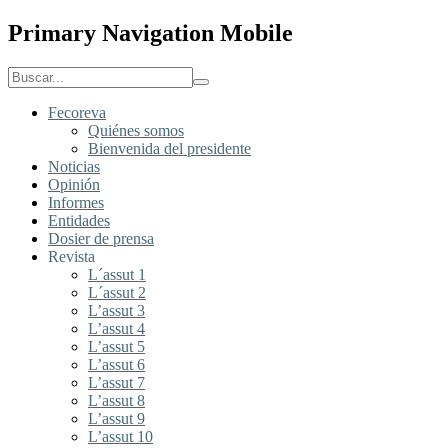
Primary Navigation Mobile
Fecoreva
Quiénes somos
Bienvenida del presidente
Noticias
Opinión
Informes
Entidades
Dosier de prensa
Revista
L´assut 1
L´assut 2
L’assut 3
L’assut 4
L’assut 5
L’assut 6
L’assut 7
L’assut 8
L’assut 9
L’assut 10