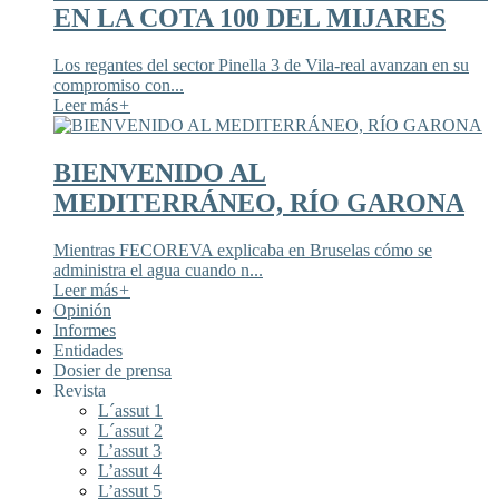
EN LA COTA 100 DEL MIJARES
Los regantes del sector Pinella 3 de Vila-real avanzan en su
compromiso con...
Leer más
+
BIENVENIDO AL
MEDITERRÁNEO, RÍO GARONA
Mientras FECOREVA explicaba en Bruselas cómo se
administra el agua cuando n...
Leer más
+
Opinión
Informes
Entidades
Dosier de prensa
Revista
L´assut 1
L´assut 2
L’assut 3
L’assut 4
L’assut 5