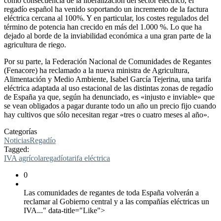
como consecuencia de la liberalización del sector eléctrico, el
regadío español ha venido soportando un incremento de la factura
eléctrica cercana al 100%. Y en particular, los costes regulados del
término de potencia han crecido en más del 1.000 %. Lo que ha
dejado al borde de la inviabilidad económica a una gran parte de la
agricultura de riego.
Por su parte, la Federación Nacional de Comunidades de Regantes
(Fenacore) ha reclamado a la nueva ministra de Agricultura,
Alimentación y Medio Ambiente, Isabel García Tejerina, una tarifa
eléctrica adaptada al uso estacional de las distintas zonas de regadío
de España ya que, según ha denunciado, es «injusto e inviable» que
se vean obligados a pagar durante todo un año un precio fijo cuando
hay cultivos que sólo necesitan regar «tres o cuatro meses al año».
Categorías
Noticias
Regadío
Tagged:
IVA agrícola
regadío
tarifa eléctrica
0
Las comunidades de regantes de toda España volverán a
reclamar al Gobierno central y a las compañías eléctricas un
IVA..." data-title="Like">