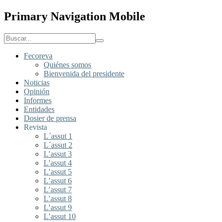
Primary Navigation Mobile
Fecoreva
Quiénes somos
Bienvenida del presidente
Noticias
Opinión
Informes
Entidades
Dosier de prensa
Revista
L´assut 1
L´assut 2
L’assut 3
L’assut 4
L’assut 5
L’assut 6
L’assut 7
L’assut 8
L’assut 9
L’assut 10