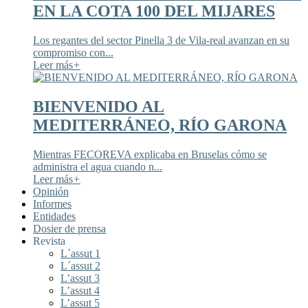
EN LA COTA 100 DEL MIJARES
Los regantes del sector Pinella 3 de Vila-real avanzan en su
compromiso con...
Leer más
+
BIENVENIDO AL
MEDITERRÁNEO, RÍO GARONA
Mientras FECOREVA explicaba en Bruselas cómo se
administra el agua cuando n...
Leer más
+
Opinión
Informes
Entidades
Dosier de prensa
Revista
L´assut 1
L´assut 2
L’assut 3
L’assut 4
L’assut 5