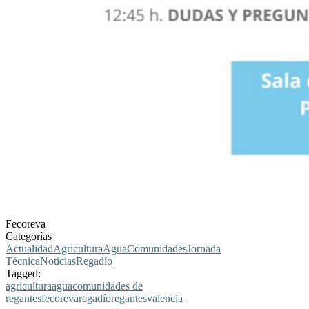
Fecoreva
Categorías
Actualidad
Agricultura
Agua
Comunidades
Jornada
Técnica
Noticias
Regadío
Tagged:
agricultura
agua
comunidades de
regantes
fecoreva
regadío
regantes
valencia