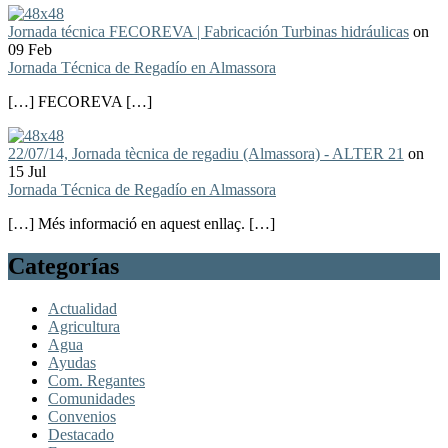
Jornada técnica FECOREVA | Fabricación Turbinas hidráulicas
on
09 Feb
Jornada Técnica de Regadío en Almassora
[…] FECOREVA […]
22/07/14, Jornada tècnica de regadiu (Almassora) - ALTER 21
on
15 Jul
Jornada Técnica de Regadío en Almassora
[…] Més informació en aquest enllaç. […]
Categorías
Actualidad
Agricultura
Agua
Ayudas
Com. Regantes
Comunidades
Convenios
Destacado