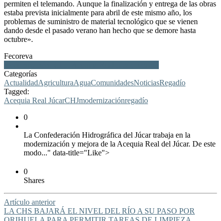
permiten el telemando. Aunque la finalización y entrega de las obras
estaba prevista inicialmente para abril de este mismo año, los
problemas de suministro de material tecnológico que se vienen
dando desde el pasado verano han hecho que se demore hasta
octubre».​
Fecoreva
modernización, CHJ, Acequia Real Júcar, regadío
Categorías
Actualidad
Agricultura
Agua
Comunidades
Noticias
Regadío
Tagged:
Acequia Real Júcar
CHJ
modernización
regadío
0
La Confederación Hidrográfica del Júcar trabaja en la
modernización y mejora de la Acequia Real del Júcar. De este
modo..." data-title="Like">
0
Shares
Artículo anterior
LA CHS BAJARÁ EL NIVEL DEL RÍO A SU PASO POR
ORIHUELA PARA PERMITIR TAREAS DE LIMPIEZA