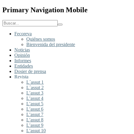
Primary Navigation Mobile
Fecoreva
Quiénes somos
Bienvenida del presidente
Noticias
Opinión
Informes
Entidades
Dosier de prensa
Revista
L´assut 1
L´assut 2
L’assut 3
L’assut 4
L’assut 5
L’assut 6
L’assut 7
L’assut 8
L’assut 9
L’assut 10