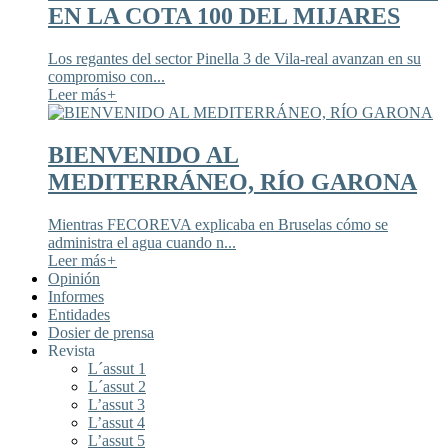
EN LA COTA 100 DEL MIJARES
Los regantes del sector Pinella 3 de Vila-real avanzan en su
compromiso con...
Leer más
+
BIENVENIDO AL
MEDITERRÁNEO, RÍO GARONA
Mientras FECOREVA explicaba en Bruselas cómo se
administra el agua cuando n...
Leer más
+
Opinión
Informes
Entidades
Dosier de prensa
Revista
L´assut 1
L´assut 2
L’assut 3
L’assut 4
L’assut 5