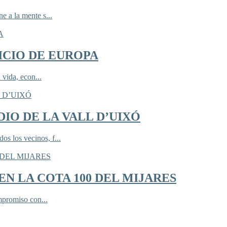
 a la mente s...
ICIO DE EUROPA
 vida, econ...
IO DE LA VALL D’UIXÓ
 los vecinos, f...
N LA COTA 100 DEL MIJARES
mpromiso con...