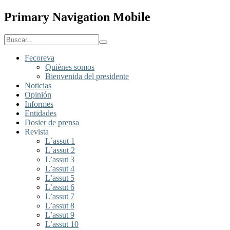
Primary Navigation Mobile
Fecoreva
Quiénes somos
Bienvenida del presidente
Noticias
Opinión
Informes
Entidades
Dosier de prensa
Revista
L´assut 1
L´assut 2
L’assut 3
L’assut 4
L’assut 5
L’assut 6
L’assut 7
L’assut 8
L’assut 9
L’assut 10