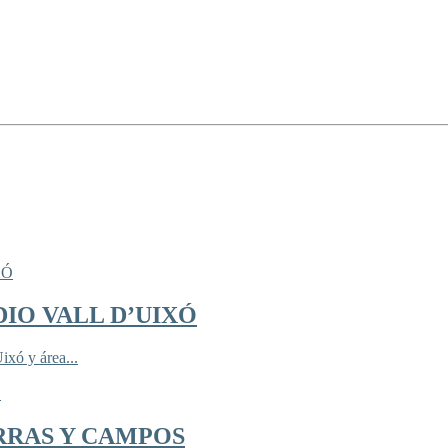
IO VALL D’UIXÓ
ixó y área...
RRAS Y CAMPOS