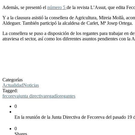
Además, se presentó el
número 5
de la revista L’Assut, que edita Fec
Y a la clausura asistió la consellera de Agricultura, Mireia Mollà, a
Aldeguer. También participó la alcaldesa de Carlet, Mª Josep Ortega.
La consellera se puso a disposición de los regantes para trabajar en de
atraviesa el sector, así como los diferentes asuntos pendientes con la
Categorías
Actualidad
Noticias
Tagged:
fecoreva
junta directiva
regadío
regantes
0
En la reunión de la Junta Directiva de Fecoreva del pasado 19 de
0
Shares