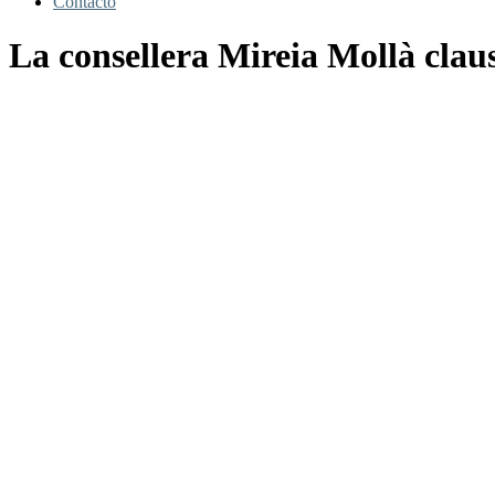
Contacto
La consellera Mireia Mollà clau