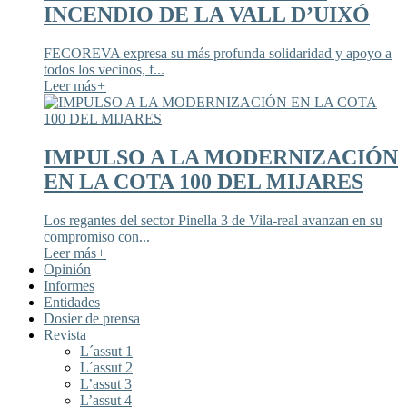
INCENDIO DE LA VALL D’UIXÓ
FECOREVA expresa su más profunda solidaridad y apoyo a
todos los vecinos, f...
Leer más
+
IMPULSO A LA MODERNIZACIÓN
EN LA COTA 100 DEL MIJARES
Los regantes del sector Pinella 3 de Vila-real avanzan en su
compromiso con...
Leer más
+
Opinión
Informes
Entidades
Dosier de prensa
Revista
L´assut 1
L´assut 2
L’assut 3
L’assut 4