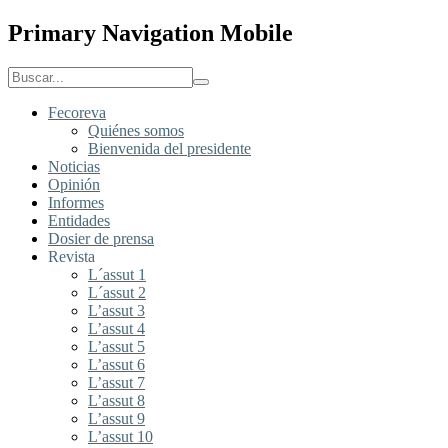
Primary Navigation Mobile
Fecoreva
Quiénes somos
Bienvenida del presidente
Noticias
Opinión
Informes
Entidades
Dosier de prensa
Revista
L´assut 1
L´assut 2
L’assut 3
L’assut 4
L’assut 5
L’assut 6
L’assut 7
L’assut 8
L’assut 9
L’assut 10