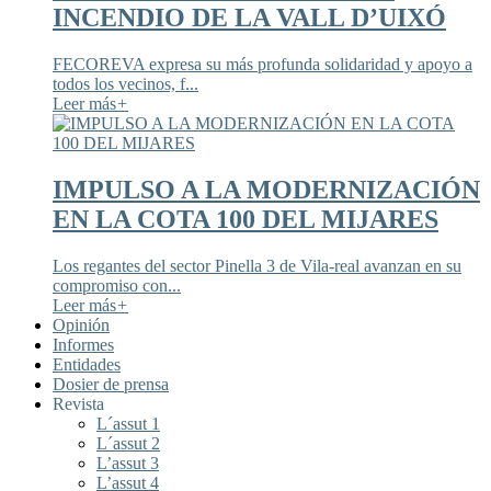
INCENDIO DE LA VALL D’UIXÓ
FECOREVA expresa su más profunda solidaridad y apoyo a
todos los vecinos, f...
Leer más
+
IMPULSO A LA MODERNIZACIÓN
EN LA COTA 100 DEL MIJARES
Los regantes del sector Pinella 3 de Vila-real avanzan en su
compromiso con...
Leer más
+
Opinión
Informes
Entidades
Dosier de prensa
Revista
L´assut 1
L´assut 2
L’assut 3
L’assut 4