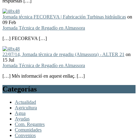
respuestas […]
Jornada técnica FECOREVA | Fabricación Turbinas hidráulicas
on
09 Feb
Jornada Técnica de Regadío en Almassora
[…] FECOREVA […]
22/07/14, Jornada tècnica de regadiu (Almassora) - ALTER 21
on
15 Jul
Jornada Técnica de Regadío en Almassora
[…] Més informació en aquest enllaç. […]
Categorías
Actualidad
Agricultura
Agua
Ayudas
Com. Regantes
Comunidades
Convenios