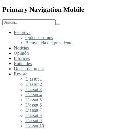
Primary Navigation Mobile
Fecoreva
Quiénes somos
Bienvenida del presidente
Noticias
Opinión
Informes
Entidades
Dosier de prensa
Revista
L´assut 1
L´assut 2
L’assut 3
L’assut 4
L’assut 5
L’assut 6
L’assut 7
L’assut 8
L’assut 9
L’assut 10