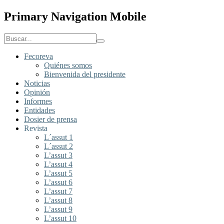
Primary Navigation Mobile
Fecoreva
Quiénes somos
Bienvenida del presidente
Noticias
Opinión
Informes
Entidades
Dosier de prensa
Revista
L´assut 1
L´assut 2
L’assut 3
L’assut 4
L’assut 5
L’assut 6
L’assut 7
L’assut 8
L’assut 9
L’assut 10