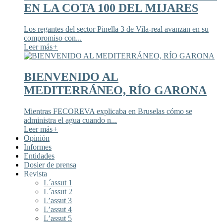
EN LA COTA 100 DEL MIJARES
Los regantes del sector Pinella 3 de Vila-real avanzan en su
compromiso con...
Leer más
+
BIENVENIDO AL
MEDITERRÁNEO, RÍO GARONA
Mientras FECOREVA explicaba en Bruselas cómo se
administra el agua cuando n...
Leer más
+
Opinión
Informes
Entidades
Dosier de prensa
Revista
L´assut 1
L´assut 2
L’assut 3
L’assut 4
L’assut 5