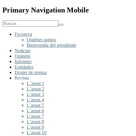
Primary Navigation Mobile
Fecoreva
Quiénes somos
Bienvenida del presidente
Noticias
Opinión
Informes
Entidades
Dosier de prensa
Revista
L´assut 1
L´assut 2
L’assut 3
L’assut 4
L’assut 5
L’assut 6
L’assut 7
L’assut 8
L’assut 9
L’assut 10