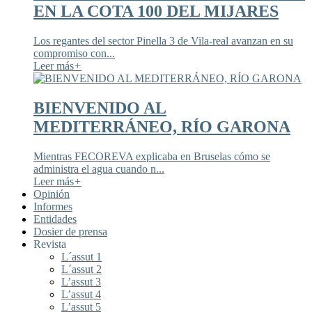
EN LA COTA 100 DEL MIJARES
Los regantes del sector Pinella 3 de Vila-real avanzan en su
compromiso con...
Leer más
+
BIENVENIDO AL
MEDITERRÁNEO, RÍO GARONA
Mientras FECOREVA explicaba en Bruselas cómo se
administra el agua cuando n...
Leer más
+
Opinión
Informes
Entidades
Dosier de prensa
Revista
L´assut 1
L´assut 2
L’assut 3
L’assut 4
L’assut 5