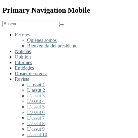
Primary Navigation Mobile
Fecoreva
Quiénes somos
Bienvenida del presidente
Noticias
Opinión
Informes
Entidades
Dosier de prensa
Revista
L´assut 1
L´assut 2
L’assut 3
L’assut 4
L’assut 5
L’assut 6
L’assut 7
L’assut 8
L’assut 9
L’assut 10