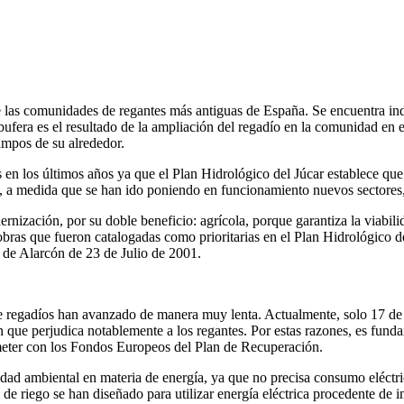
e las comunidades de regantes más antiguas de España. Se encuentra in
fera es el resultado de la ampliación del regadío en la comunidad en e
campos de su alrededor.
 en los últimos años ya que el Plan Hidrológico del Júcar establece que
s, a medida que se han ido poniendo en funcionamiento nuevos sectores
nización, por su doble beneficio: agrícola, porque garantiza la viabilid
obras que fueron catalogadas como prioritarias en el Plan Hidrológico d
de Alarcón de 23 de Julio de 2001.
de regadíos han avanzado de manera muy lenta. Actualmente, solo 17 de l
 que perjudica notablemente a los regantes. Por estas razones, es fund
ometer con los Fondos Europeos del Plan de Recuperación.
dad ambiental en materia de energía, ya que no precisa consumo eléctri
 de riego se han diseñado para utilizar energía eléctrica procedente de 