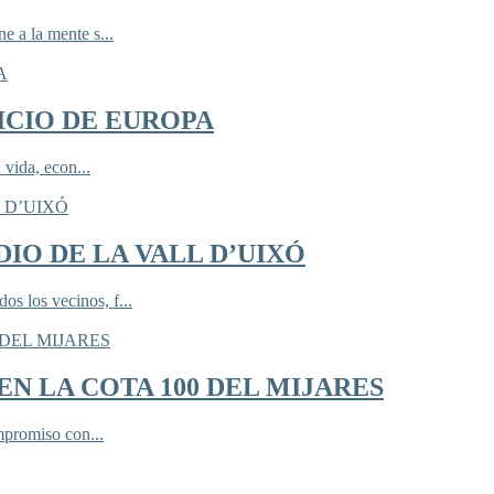
 a la mente s...
ICIO DE EUROPA
 vida, econ...
IO DE LA VALL D’UIXÓ
 los vecinos, f...
N LA COTA 100 DEL MIJARES
mpromiso con...