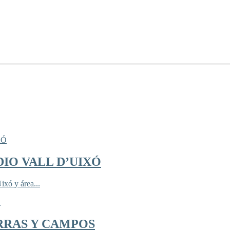
IO VALL D’UIXÓ
ixó y área...
RRAS Y CAMPOS