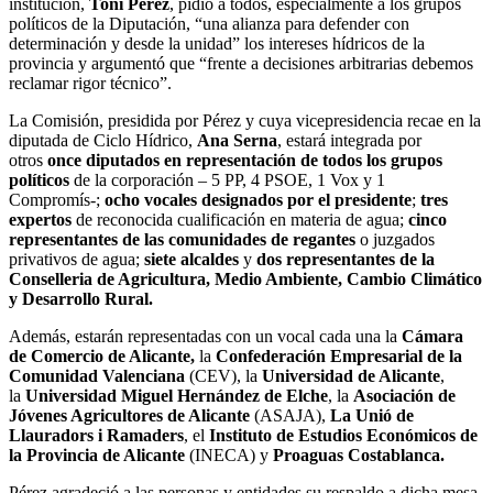
institución,
Toni Pérez
, pidió a todos, especialmente a los grupos
políticos de la Diputación, “una alianza para defender con
determinación y desde la unidad” los intereses hídricos de la
provincia y argumentó que “frente a decisiones arbitrarias debemos
reclamar rigor técnico”.
La Comisión, presidida por Pérez y cuya vicepresidencia recae en la
diputada de Ciclo Hídrico,
Ana Serna
, estará integrada por
otros
once diputados en representación de todos los grupos
políticos
de la corporación – 5 PP, 4 PSOE, 1 Vox y 1
Compromís-;
ocho vocales designados por el presidente
;
tres
expertos
de reconocida cualificación en materia de agua;
cinco
representantes de las comunidades de regantes
o juzgados
privativos de agua;
siete alcaldes
y
dos representantes de la
Conselleria de Agricultura,
Medio Ambiente, Cambio Climático
y Desarrollo Rural.
Además, estarán representadas con un vocal cada una la
Cámara
de Comercio de Alicante,
la
Confederación Empresarial de la
Comunidad Valenciana
(CEV), la
Universidad de Alicante
,
la
Universidad Miguel Hernández de Elche
, la
Asociación de
Jóvenes Agricultores de Alicante
(ASAJA),
La Unió de
Llauradors i Ramaders
, el
Instituto de Estudios Económicos de
la Provincia de Alicante
(INECA) y
Proaguas Costablanca.
Pérez agradeció a las personas y entidades su respaldo a dicha mesa,