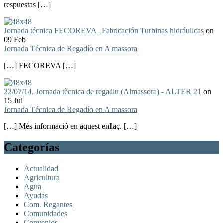
respuestas […]
Jornada técnica FECOREVA | Fabricación Turbinas hidráulicas
on
09 Feb
Jornada Técnica de Regadío en Almassora
[…] FECOREVA […]
22/07/14, Jornada tècnica de regadiu (Almassora) - ALTER 21
on
15 Jul
Jornada Técnica de Regadío en Almassora
[…] Més informació en aquest enllaç. […]
Categorías
Actualidad
Agricultura
Agua
Ayudas
Com. Regantes
Comunidades
Convenios