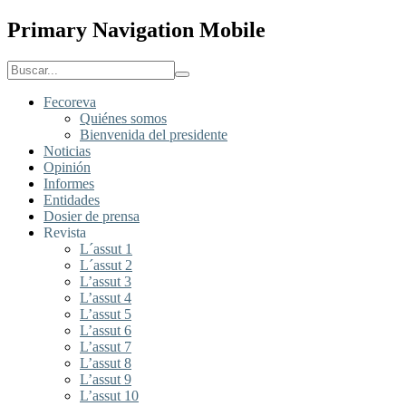
Primary Navigation Mobile
Fecoreva
Quiénes somos
Bienvenida del presidente
Noticias
Opinión
Informes
Entidades
Dosier de prensa
Revista
L´assut 1
L´assut 2
L’assut 3
L’assut 4
L’assut 5
L’assut 6
L’assut 7
L’assut 8
L’assut 9
L’assut 10