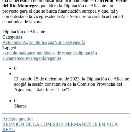
día la necesidad de impulsar institucionalmente el
Corredor Verde
del Río Monnegre
que lidera la Diputación de Alicante, un
proyecto para el que se busca financiación europea y que, tal y
como destacó la vicepresidenta Ana Serna, reforzaría la actividad
económica de la zona.
Diputación de Alicante
Categorías
Actualidad
Agricultura
Agua
Noticias
Regadío
Tagged:
agricultura
agua
comunidades de regantes
diputación
alicante
fecoreva
regadío
regantes
0
El pasado 15 de diciembre de 2023, la Diputación de Alicante
acogió la sesión constitutiva de la Comisión Provincial del
Agua en..." data-title="Like">
0
Shares
Artículo anterior
REUNIÓN DE LA COMISIÓN PERMANENTE EN VILA-
REAL