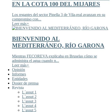
EN LA COTA 100 DEL MIJARES
Los regantes del sector Pinella 3 de Vila-real avanzan en su
compromiso con...
Leer más
+
BIENVENIDO AL
MEDITERRÁNEO, RÍO GARONA
Mientras FECOREVA explicaba en Bruselas cómo se
administra el agua cuando n...
Leer más
+
Opinión
Informes
Entidades
Dosier de prensa
Revista
L´assut 1
L´assut 2
L’assut 3
L’assut 4
L’assut 5