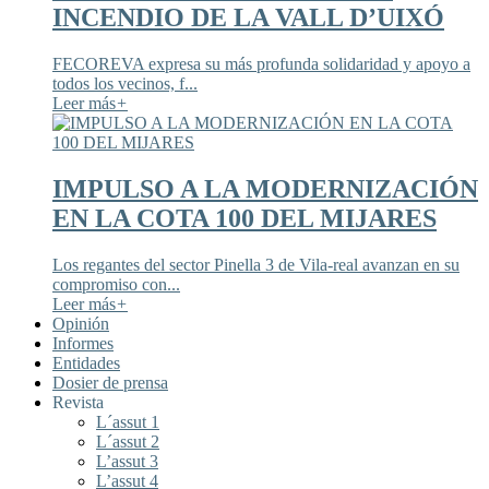
INCENDIO DE LA VALL D’UIXÓ
FECOREVA expresa su más profunda solidaridad y apoyo a
todos los vecinos, f...
Leer más
+
IMPULSO A LA MODERNIZACIÓN
EN LA COTA 100 DEL MIJARES
Los regantes del sector Pinella 3 de Vila-real avanzan en su
compromiso con...
Leer más
+
Opinión
Informes
Entidades
Dosier de prensa
Revista
L´assut 1
L´assut 2
L’assut 3
L’assut 4