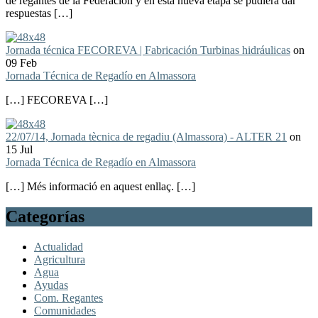
de regantes de la Federación y en esta nueva etapa se pudiera dar
respuestas […]
Jornada técnica FECOREVA | Fabricación Turbinas hidráulicas
on
09 Feb
Jornada Técnica de Regadío en Almassora
[…] FECOREVA […]
22/07/14, Jornada tècnica de regadiu (Almassora) - ALTER 21
on
15 Jul
Jornada Técnica de Regadío en Almassora
[…] Més informació en aquest enllaç. […]
Categorías
Actualidad
Agricultura
Agua
Ayudas
Com. Regantes
Comunidades