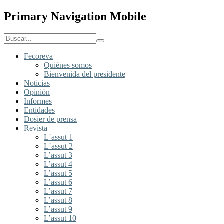
Primary Navigation Mobile
Fecoreva
Quiénes somos
Bienvenida del presidente
Noticias
Opinión
Informes
Entidades
Dosier de prensa
Revista
L´assut 1
L´assut 2
L’assut 3
L’assut 4
L’assut 5
L’assut 6
L’assut 7
L’assut 8
L’assut 9
L’assut 10