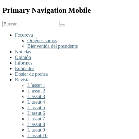
Primary Navigation Mobile
Fecoreva
Quiénes somos
Bienvenida del presidente
Noticias
Opinión
Informes
Entidades
Dosier de prensa
Revista
L´assut 1
L´assut 2
L’assut 3
L’assut 4
L’assut 5
L’assut 6
L’assut 7
L’assut 8
L’assut 9
L’assut 10