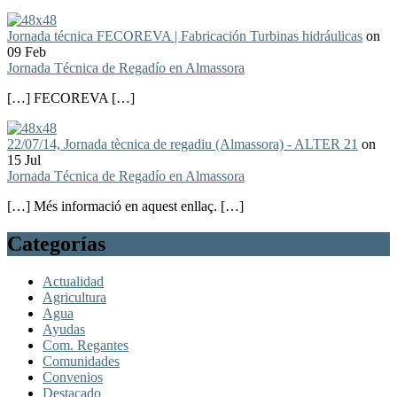
Jornada técnica FECOREVA | Fabricación Turbinas hidráulicas
on
09 Feb
Jornada Técnica de Regadío en Almassora
[…] FECOREVA […]
22/07/14, Jornada tècnica de regadiu (Almassora) - ALTER 21
on
15 Jul
Jornada Técnica de Regadío en Almassora
[…] Més informació en aquest enllaç. […]
Categorías
Actualidad
Agricultura
Agua
Ayudas
Com. Regantes
Comunidades
Convenios
Destacado