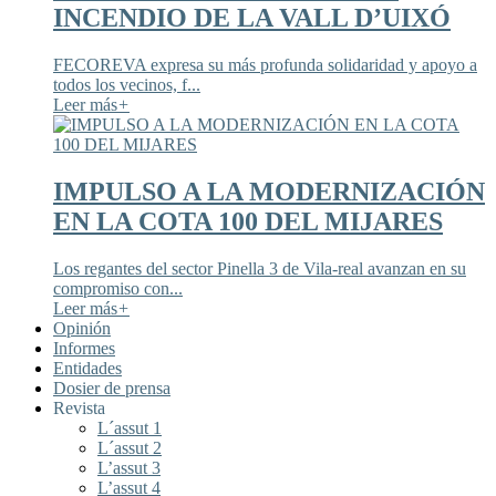
INCENDIO DE LA VALL D’UIXÓ
FECOREVA expresa su más profunda solidaridad y apoyo a
todos los vecinos, f...
Leer más
+
IMPULSO A LA MODERNIZACIÓN
EN LA COTA 100 DEL MIJARES
Los regantes del sector Pinella 3 de Vila-real avanzan en su
compromiso con...
Leer más
+
Opinión
Informes
Entidades
Dosier de prensa
Revista
L´assut 1
L´assut 2
L’assut 3
L’assut 4