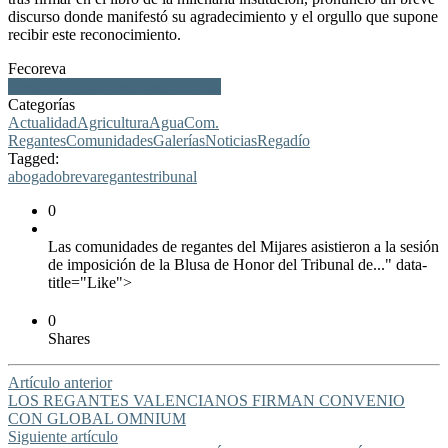
discurso donde manifestó su agradecimiento y el orgullo que supone
recibir este reconocimiento.
Fecoreva
breva, abogado, regantes, tribunal
Categorías
Actualidad
Agricultura
Agua
Com.
Regantes
Comunidades
Galerías
Noticias
Regadío
Tagged:
abogado
breva
regantes
tribunal
0
Las comunidades de regantes del Mijares asistieron a la sesión
de imposición de la Blusa de Honor del Tribunal de..." data-
title="Like">
0
Shares
Artículo anterior
LOS REGANTES VALENCIANOS FIRMAN CONVENIO
CON GLOBAL OMNIUM
Siguiente artículo