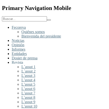
Primary Navigation Mobile
Fecoreva
Quiénes somos
Bienvenida del presidente
Noticias
Opinión
Informes
Entidades
Dosier de prensa
Revista
L´assut 1
L´assut 2
L’assut 3
L’assut 4
L’assut 5
L’assut 6
L’assut 7
L’assut 8
L’assut 9
L’assut 10