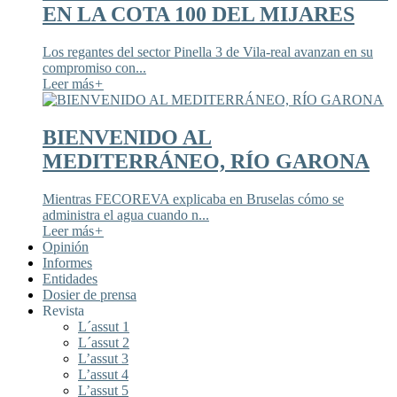
EN LA COTA 100 DEL MIJARES
Los regantes del sector Pinella 3 de Vila-real avanzan en su
compromiso con...
Leer más
+
BIENVENIDO AL
MEDITERRÁNEO, RÍO GARONA
Mientras FECOREVA explicaba en Bruselas cómo se
administra el agua cuando n...
Leer más
+
Opinión
Informes
Entidades
Dosier de prensa
Revista
L´assut 1
L´assut 2
L’assut 3
L’assut 4
L’assut 5