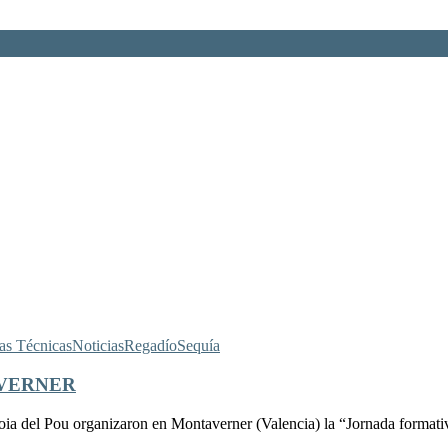
as Técnicas
Noticias
Regadío
Sequía
AVERNER
l Pou organizaron en Montaverner (Valencia) la “Jornada formativa s