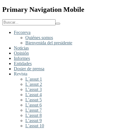
Primary Navigation Mobile
Fecoreva
Quiénes somos
Bienvenida del presidente
Noticias
Opinión
Informes
Entidades
Dosier de prensa
Revista
L´assut 1
L´assut 2
L’assut 3
L’assut 4
L’assut 5
L’assut 6
L’assut 7
L’assut 8
L’assut 9
L’assut 10