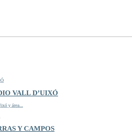
IO VALL D’UIXÓ
ixó y área...
RRAS Y CAMPOS