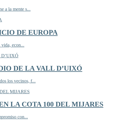
 a la mente s...
ICIO DE EUROPA
 vida, econ...
IO DE LA VALL D’UIXÓ
 los vecinos, f...
N LA COTA 100 DEL MIJARES
mpromiso con...