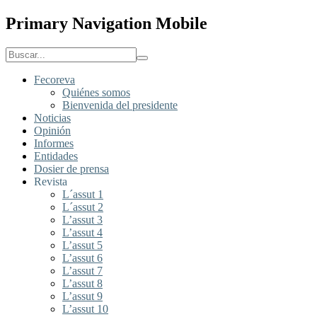
Primary Navigation Mobile
Fecoreva
Quiénes somos
Bienvenida del presidente
Noticias
Opinión
Informes
Entidades
Dosier de prensa
Revista
L´assut 1
L´assut 2
L’assut 3
L’assut 4
L’assut 5
L’assut 6
L’assut 7
L’assut 8
L’assut 9
L’assut 10