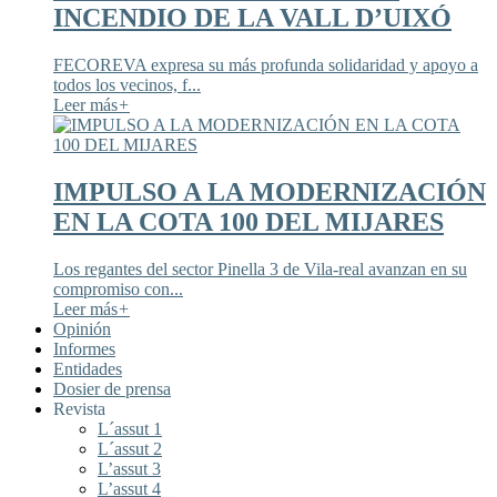
INCENDIO DE LA VALL D’UIXÓ
FECOREVA expresa su más profunda solidaridad y apoyo a
todos los vecinos, f...
Leer más
+
IMPULSO A LA MODERNIZACIÓN
EN LA COTA 100 DEL MIJARES
Los regantes del sector Pinella 3 de Vila-real avanzan en su
compromiso con...
Leer más
+
Opinión
Informes
Entidades
Dosier de prensa
Revista
L´assut 1
L´assut 2
L’assut 3
L’assut 4