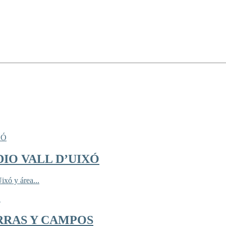
IO VALL D’UIXÓ
ixó y área...
RRAS Y CAMPOS