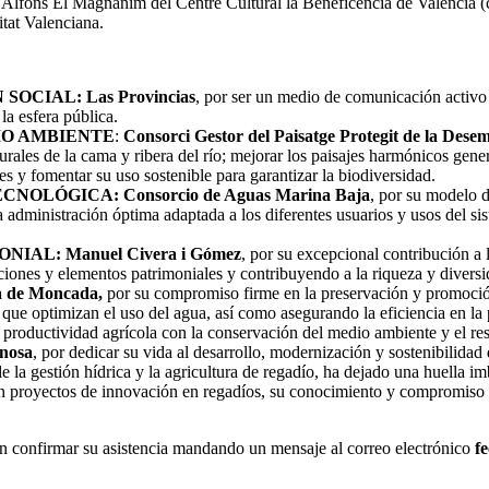
 Alfons El Magnànim del Centre Cultural la Beneficència de València (ca
itat Valenciana.
 SOCIAL:
Las Provincias
, por ser un medio de comunicación activo 
la esfera pública.
IO AMBIENTE
:
Consorci Gestor del Paisatge Protegit de la Dese
turales de la cama y ribera del río; mejorar los paisajes harmónicos gener
s y fomentar su uso sostenible para garantizar la biodiversidad.
ECNOLÓGICA:
Consorcio de Aguas Marina Baja
, por su modelo d
 administración óptima adaptada a los diferentes usuarios y usos del si
ONIAL:
Manuel Civera i Gómez
, por su excepcional contribución a 
nes y elementos patrimoniales y contribuyendo a la riqueza y diversida
a de Moncada,
por su compromiso firme en la preservación y promoció
 que optimizan el uso del agua, así como asegurando la eficiencia en la 
 productividad agrícola con la conservación del medio ambiente y el resp
nosa
, por dedicar su vida al desarrollo, modernización y sostenibilida
e la gestión hídrica y la agricultura de regadío, ha dejado una huella im
 en proyectos de innovación en regadíos, su conocimiento y compromiso
rán confirmar su asistencia mandando un mensaje al correo electrónico
fe