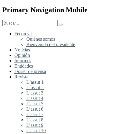
Primary Navigation Mobile
Fecoreva
Quiénes somos
Bienvenida del presidente
Noticias
Opinión
Informes
Entidades
Dosier de prensa
Revista
L´assut 1
L´assut 2
L’assut 3
L’assut 4
L’assut 5
L’assut 6
L’assut 7
L’assut 8
L’assut 9
L’assut 10