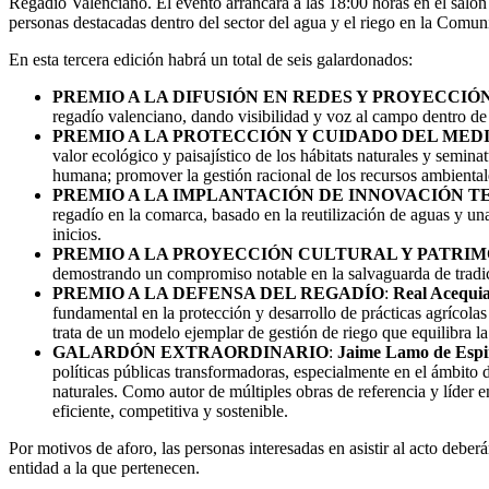
Regadío Valenciano. El evento arrancará a las 18:00 horas en el salón
personas destacadas dentro del sector del agua y el riego en la Comun
En esta tercera edición habrá un total de seis galardonados:
PREMIO A LA DIFUSIÓN EN REDES Y PROYECCIÓN
regadío valenciano, dando visibilidad y voz al campo dentro de 
PREMIO A LA PROTECCIÓN Y CUIDADO DEL MED
valor ecológico y paisajístico de los hábitats naturales y semina
humana; promover la gestión racional de los recursos ambientale
PREMIO A LA IMPLANTACIÓN DE INNOVACIÓN T
regadío en la comarca, basado en la reutilización de aguas y una
inicios.
PREMIO A LA PROYECCIÓN CULTURAL Y PATRIM
demostrando un compromiso notable en la salvaguarda de tradicio
PREMIO A LA DEFENSA DEL REGADÍO
:
Real Acequi
fundamental en la protección y desarrollo de prácticas agrícolas
trata de un modelo ejemplar de gestión de riego que equilibra la
GALARDÓN EXTRAORDINARIO
:
Jaime Lamo de Espi
políticas públicas transformadoras, especialmente en el ámbito d
naturales. Como autor de múltiples obras de referencia y líder
eficiente, competitiva y sostenible.
Por motivos de aforo, las personas interesadas en asistir al acto debe
entidad a la que pertenecen.