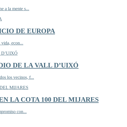
 a la mente s...
ICIO DE EUROPA
 vida, econ...
IO DE LA VALL D’UIXÓ
 los vecinos, f...
N LA COTA 100 DEL MIJARES
mpromiso con...