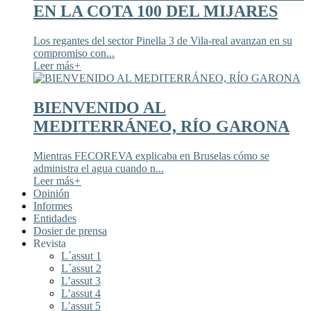
EN LA COTA 100 DEL MIJARES
Los regantes del sector Pinella 3 de Vila-real avanzan en su
compromiso con...
Leer más
+
BIENVENIDO AL
MEDITERRÁNEO, RÍO GARONA
Mientras FECOREVA explicaba en Bruselas cómo se
administra el agua cuando n...
Leer más
+
Opinión
Informes
Entidades
Dosier de prensa
Revista
L´assut 1
L´assut 2
L’assut 3
L’assut 4
L’assut 5