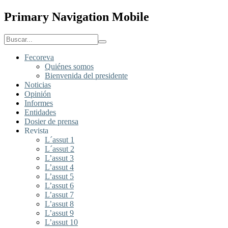
Primary Navigation Mobile
Fecoreva
Quiénes somos
Bienvenida del presidente
Noticias
Opinión
Informes
Entidades
Dosier de prensa
Revista
L´assut 1
L´assut 2
L’assut 3
L’assut 4
L’assut 5
L’assut 6
L’assut 7
L’assut 8
L’assut 9
L’assut 10