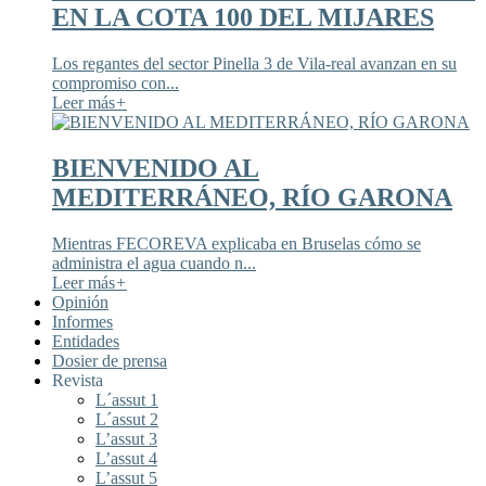
EN LA COTA 100 DEL MIJARES
Los regantes del sector Pinella 3 de Vila-real avanzan en su
compromiso con...
Leer más
+
BIENVENIDO AL
MEDITERRÁNEO, RÍO GARONA
Mientras FECOREVA explicaba en Bruselas cómo se
administra el agua cuando n...
Leer más
+
Opinión
Informes
Entidades
Dosier de prensa
Revista
L´assut 1
L´assut 2
L’assut 3
L’assut 4
L’assut 5