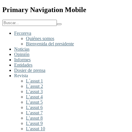
Primary Navigation Mobile
Fecoreva
Quiénes somos
Bienvenida del presidente
Noticias
Opinión
Informes
Entidades
Dosier de prensa
Revista
L´assut 1
L´assut 2
L’assut 3
L’assut 4
L’assut 5
L’assut 6
L’assut 7
L’assut 8
L’assut 9
L’assut 10