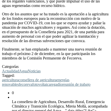
de los regantes valencianos, y que puede impulsar el uso de las
aguas regeneradas como recurso hídrico.
Otro de los asuntos que se ha tratado es la aportación a la agricultura
de los fondos europeos para la reconstrucción con motivo de la
pandemia por COVID-19, con los que se espera ayudar y paliar la
situación de muchos agricultores y regantes. Así como la dotación,
en el presupuesto de la Conselleria para 2021, de una partida para
aumento de personal con el que poder agilizar la tramitación y
resolución de las diversas subvenciones que convoca.
Finalmente, se han emplazado a mantener una nueva reunión de
trabajo el próximo 2 de diciembre, en la que participarán los
miembros de la Comisión Permanente de Fecoreva.
Categorías
Actualidad
Agua
Noticias
Tagged:
agricultura
consellera de agricultura
energías
renovables
fecoreva
fotovoltaica
regadío
reunión de trabajo
0
La consellera de Agricultura, Desarrollo Rural, Emergencia
Climática y Transición Ecológica, Mireia Mollà, acompañada
por el director general del Agua,..." data-title="Like">