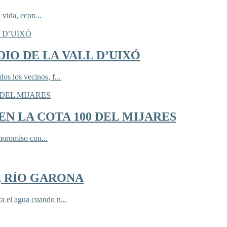
 vida, econ...
IO DE LA VALL D’UIXÓ
 los vecinos, f...
N LA COTA 100 DEL MIJARES
mpromiso con...
, RÍO GARONA
 el agua cuando n...