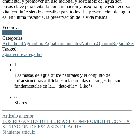
ambiental y promover un uso racional y sostenible del agua son
pasos clave para evitar la contaminación y asegurar que este recurso
vital continúe siendo accesible para todos. La preservación del agua
es, en última instancia, la preservación de la vida misma.
Fecoreva
agua, vida
Categorías
Actualidad
Agricultura
Agua
Comunidades
Noticias
Opinión
Regadío
Se
Tagged:
agua
fecoreva
regadío
1
Las masas de agua dulce naturales y el conjunto de
infraestructuras artificiales relacionadas en su gestión son
fundamentales en la..." data-title="Like">
0
Shares
Artículo anterior
LOS REGANTES DEL TURIA SE COMPROMETEN CON LA
SITUACIÓN DE ESCASEZ DE AGUA
Siguiente artículo