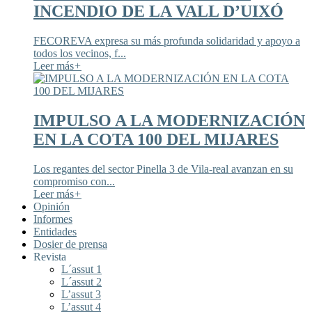
INCENDIO DE LA VALL D’UIXÓ
FECOREVA expresa su más profunda solidaridad y apoyo a
todos los vecinos, f...
Leer más
+
IMPULSO A LA MODERNIZACIÓN
EN LA COTA 100 DEL MIJARES
Los regantes del sector Pinella 3 de Vila-real avanzan en su
compromiso con...
Leer más
+
Opinión
Informes
Entidades
Dosier de prensa
Revista
L´assut 1
L´assut 2
L’assut 3
L’assut 4