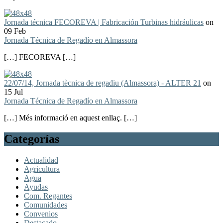
Jornada técnica FECOREVA | Fabricación Turbinas hidráulicas
on
09 Feb
Jornada Técnica de Regadío en Almassora
[…] FECOREVA […]
22/07/14, Jornada tècnica de regadiu (Almassora) - ALTER 21
on
15 Jul
Jornada Técnica de Regadío en Almassora
[…] Més informació en aquest enllaç. […]
Categorías
Actualidad
Agricultura
Agua
Ayudas
Com. Regantes
Comunidades
Convenios
Destacado