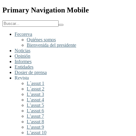
Primary Navigation Mobile
Fecoreva
Quiénes somos
Bienvenida del presidente
Noticias
Opinión
Informes
Entidades
Dosier de prensa
Revista
L´assut 1
L´assut 2
L’assut 3
L’assut 4
L’assut 5
L’assut 6
L’assut 7
L’assut 8
L’assut 9
L’assut 10