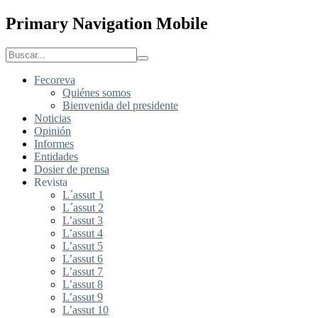
Primary Navigation Mobile
Fecoreva
Quiénes somos
Bienvenida del presidente
Noticias
Opinión
Informes
Entidades
Dosier de prensa
Revista
L´assut 1
L´assut 2
L’assut 3
L’assut 4
L’assut 5
L’assut 6
L’assut 7
L’assut 8
L’assut 9
L’assut 10