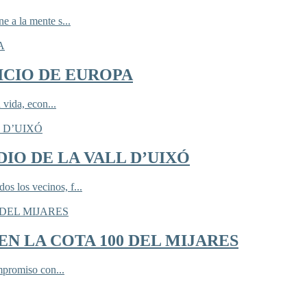
 a la mente s...
ICIO DE EUROPA
 vida, econ...
IO DE LA VALL D’UIXÓ
 los vecinos, f...
N LA COTA 100 DEL MIJARES
mpromiso con...