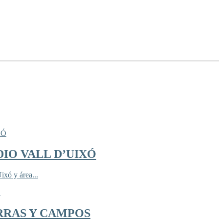
IO VALL D’UIXÓ
ixó y área...
RRAS Y CAMPOS