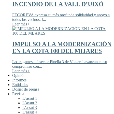
INCENDIO DE LA VALL D’UIXÓ
FECOREVA expresa su más profunda solidaridad y apoyo a
todos los vecinos, f...
Leer más
+
IMPULSO A LA MODERNIZACIÓN
EN LA COTA 100 DEL MIJARES
Los regantes del sector Pinella 3 de Vila-real avanzan en su
compromiso con...
Leer más
+
Opinión
Informes
Entidades
Dosier de prensa
Revista
L´assut 1
L´assut 2
L’assut 3
L’assut 4