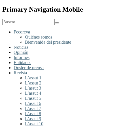
Primary Navigation Mobile
Fecoreva
Quiénes somos
Bienvenida del presidente
Noticias
Opinión
Informes
Entidades
Dosier de prensa
Revista
L´assut 1
L´assut 2
L’assut 3
L’assut 4
L’assut 5
L’assut 6
L’assut 7
L’assut 8
L’assut 9
L’assut 10