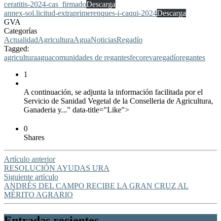
ceratitis-2024-cas_firmado
Descarga
annex-sol.licitud-extraprimerenques-i-caqui-2024
Descarga
GVA
Categorías
Actualidad
Agricultura
Agua
Noticias
Regadío
Tagged:
agricultura
agua
comunidades de regantes
fecoreva
regadío
regantes
1
A continuación, se adjunta la información facilitada por el
Servicio de Sanidad Vegetal de la Conselleria de Agricultura,
Ganaderia y..." data-title="Like">
0
Shares
Artículo anterior
RESOLUCIÓN AYUDAS URA
Siguiente artículo
ANDRÉS DEL CAMPO RECIBE LA GRAN CRUZ AL
MÉRITO AGRARIO
Entradas recientes