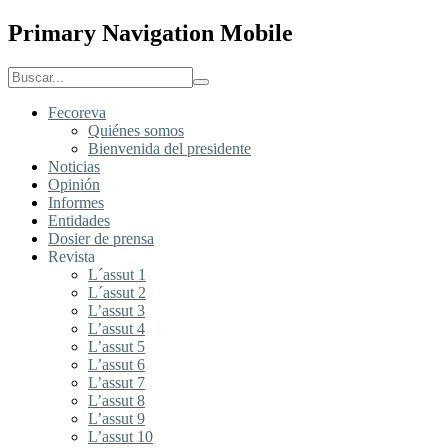
Primary Navigation Mobile
Fecoreva
Quiénes somos
Bienvenida del presidente
Noticias
Opinión
Informes
Entidades
Dosier de prensa
Revista
L´assut 1
L´assut 2
L’assut 3
L’assut 4
L’assut 5
L’assut 6
L’assut 7
L’assut 8
L’assut 9
L’assut 10