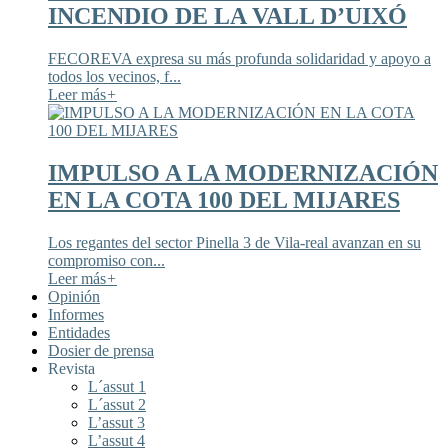
INCENDIO DE LA VALL D’UIXÓ
FECOREVA expresa su más profunda solidaridad y apoyo a
todos los vecinos, f...
Leer más
+
IMPULSO A LA MODERNIZACIÓN
EN LA COTA 100 DEL MIJARES
Los regantes del sector Pinella 3 de Vila-real avanzan en su
compromiso con...
Leer más
+
Opinión
Informes
Entidades
Dosier de prensa
Revista
L´assut 1
L´assut 2
L’assut 3
L’assut 4