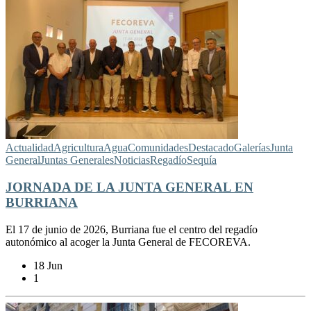
Actualidad
Agricultura
Agua
Comunidades
Destacado
Galerías
Junta
General
Juntas Generales
Noticias
Regadío
Sequía
JORNADA DE LA JUNTA GENERAL EN
BURRIANA
El 17 de junio de 2026, Burriana fue el centro del regadío
autonómico al acoger la Junta General de FECOREVA.
18 Jun
1