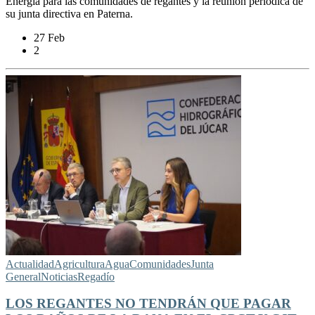
Energía para las comunidades de regantes y la reunión periódica de
su junta directiva en Paterna.
27 Feb
2
Actualidad
Agricultura
Agua
Comunidades
Junta
General
Noticias
Regadío
LOS REGANTES NO TENDRÁN QUE PAGAR