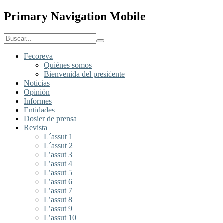
Primary Navigation Mobile
Fecoreva
Quiénes somos
Bienvenida del presidente
Noticias
Opinión
Informes
Entidades
Dosier de prensa
Revista
L´assut 1
L´assut 2
L’assut 3
L’assut 4
L’assut 5
L’assut 6
L’assut 7
L’assut 8
L’assut 9
L’assut 10