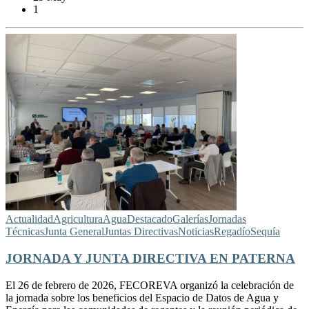
1
Actualidad
Agricultura
Agua
Destacado
Galerías
Jornadas
Técnicas
Junta General
Juntas Directivas
Noticias
Regadío
Sequía
JORNADA Y JUNTA DIRECTIVA EN PATERNA
El 26 de febrero de 2026, FECOREVA organizó la celebración de
la jornada sobre los beneficios del Espacio de Datos de Agua y