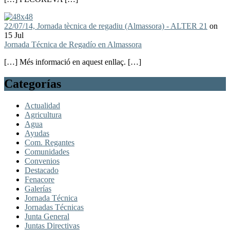
22/07/14, Jornada tècnica de regadiu (Almassora) - ALTER 21
on
15 Jul
Jornada Técnica de Regadío en Almassora
[…] Més informació en aquest enllaç. […]
Categorías
Actualidad
Agricultura
Agua
Ayudas
Com. Regantes
Comunidades
Convenios
Destacado
Fenacore
Galerías
Jornada Técnica
Jornadas Técnicas
Junta General
Juntas Directivas