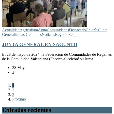
Actualidad
Agricultura
Agua
Comunidades
Destacado
Galerías
Junta
General
Juntas Generales
Noticias
Regadío
Sequía
JUNTA GENERAL EN SAGUNTO
El 28 de mayo de 2024, la Federación de Comunidades de Regantes
de la Comunidad Valenciana (Fecoreva) celebró su Junta...
28 May
2
1
2
3
Próximo
Entradas recientes