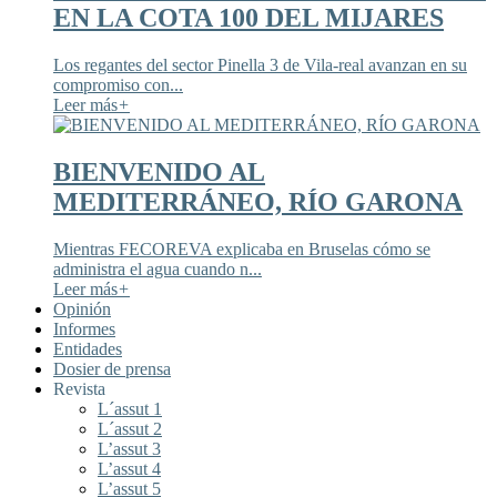
EN LA COTA 100 DEL MIJARES
Los regantes del sector Pinella 3 de Vila-real avanzan en su
compromiso con...
Leer más
+
BIENVENIDO AL
MEDITERRÁNEO, RÍO GARONA
Mientras FECOREVA explicaba en Bruselas cómo se
administra el agua cuando n...
Leer más
+
Opinión
Informes
Entidades
Dosier de prensa
Revista
L´assut 1
L´assut 2
L’assut 3
L’assut 4
L’assut 5