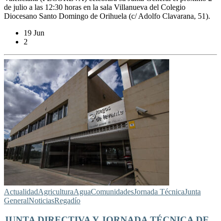
de julio a las 12:30 horas en la sala Villanueva del Colegio
Diocesano Santo Domingo de Orihuela (c/ Adolfo Clavarana, 51).
19 Jun
2
Actualidad
Agricultura
Agua
Comunidades
Jornada Técnica
Junta
General
Noticias
Regadío
JUNTA DIRECTIVA Y JORNADA TÉCNICA DE