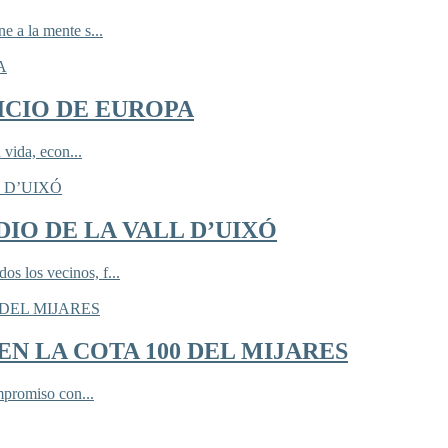
 a la mente s...
ICIO DE EUROPA
 vida, econ...
IO DE LA VALL D’UIXÓ
 los vecinos, f...
N LA COTA 100 DEL MIJARES
mpromiso con...