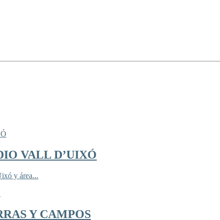
IO VALL D’UIXÓ
ixó y área...
RRAS Y CAMPOS