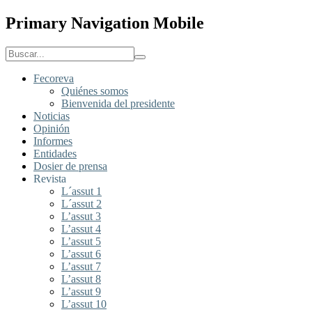
Primary Navigation Mobile
Fecoreva
Quiénes somos
Bienvenida del presidente
Noticias
Opinión
Informes
Entidades
Dosier de prensa
Revista
L´assut 1
L´assut 2
L’assut 3
L’assut 4
L’assut 5
L’assut 6
L’assut 7
L’assut 8
L’assut 9
L’assut 10