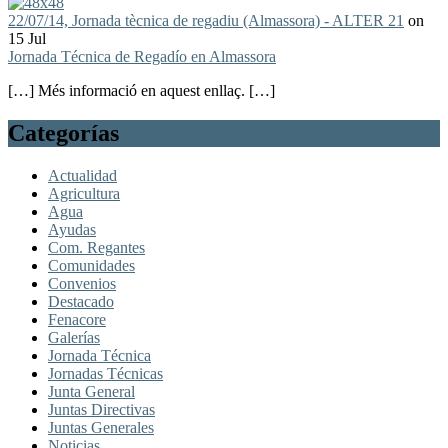
22/07/14, Jornada tècnica de regadiu (Almassora) - ALTER 21
on
15 Jul
Jornada Técnica de Regadío en Almassora
[…] Més informació en aquest enllaç. […]
Categorías
Actualidad
Agricultura
Agua
Ayudas
Com. Regantes
Comunidades
Convenios
Destacado
Fenacore
Galerías
Jornada Técnica
Jornadas Técnicas
Junta General
Juntas Directivas
Juntas Generales
Noticias