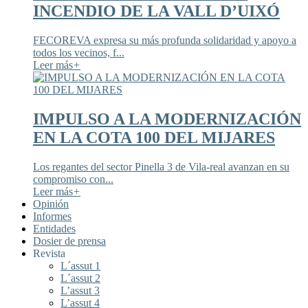
INCENDIO DE LA VALL D’UIXÓ
FECOREVA expresa su más profunda solidaridad y apoyo a
todos los vecinos, f...
Leer más
+
IMPULSO A LA MODERNIZACIÓN
EN LA COTA 100 DEL MIJARES
Los regantes del sector Pinella 3 de Vila-real avanzan en su
compromiso con...
Leer más
+
Opinión
Informes
Entidades
Dosier de prensa
Revista
L´assut 1
L´assut 2
L’assut 3
L’assut 4