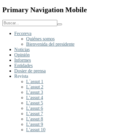
Primary Navigation Mobile
Fecoreva
Quiénes somos
Bienvenida del presidente
Noticias
Opinión
Informes
Entidades
Dosier de prensa
Revista
L´assut 1
L´assut 2
L’assut 3
L’assut 4
L’assut 5
L’assut 6
L’assut 7
L’assut 8
L’assut 9
L’assut 10