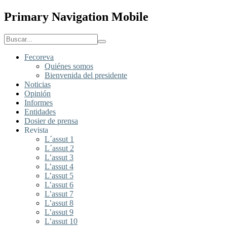
Primary Navigation Mobile
Fecoreva
Quiénes somos
Bienvenida del presidente
Noticias
Opinión
Informes
Entidades
Dosier de prensa
Revista
L´assut 1
L´assut 2
L’assut 3
L’assut 4
L’assut 5
L’assut 6
L’assut 7
L’assut 8
L’assut 9
L’assut 10