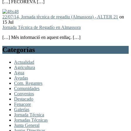
[…] FECOREVA […]
22/07/14, Jornada tècnica de regadiu (Almassora) - ALTER 21
on
15 Jul
Jornada Técnica de Regadío en Almassora
[…] Més informació en aquest enllaç. […]
Categorías
Actualidad
Agricultura
Agua
Ayudas
Com. Regantes
Comunidades
Convenios
Destacado
Fenacore
Galerías
Jornada Técnica
Jornadas Técnicas
Junta General
Juntas Directivas