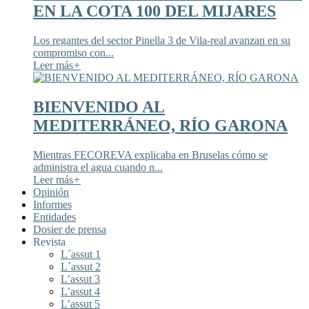
EN LA COTA 100 DEL MIJARES
Los regantes del sector Pinella 3 de Vila-real avanzan en su
compromiso con...
Leer más
+
BIENVENIDO AL
MEDITERRÁNEO, RÍO GARONA
Mientras FECOREVA explicaba en Bruselas cómo se
administra el agua cuando n...
Leer más
+
Opinión
Informes
Entidades
Dosier de prensa
Revista
L´assut 1
L´assut 2
L’assut 3
L’assut 4
L’assut 5