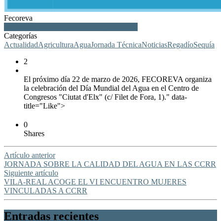
Fecoreva
Día Mundial del Agua, 22 de marzo, Elche
Categorías
Actualidad
Agricultura
Agua
Jornada Técnica
Noticias
Regadío
Sequía
2
El próximo día 22 de marzo de 2026, FECOREVA organiza
la celebración del Día Mundial del Agua en el Centro de
Congresos "Ciutat d'Elx" (c/ Filet de Fora, 1)." data-
title="Like">
0
Shares
Artículo anterior
JORNADA SOBRE LA CALIDAD DEL AGUA EN LAS CCRR
Siguiente artículo
VILA-REAL ACOGE EL VI ENCUENTRO MUJERES
VINCULADAS A CCRR
Entradas recientes