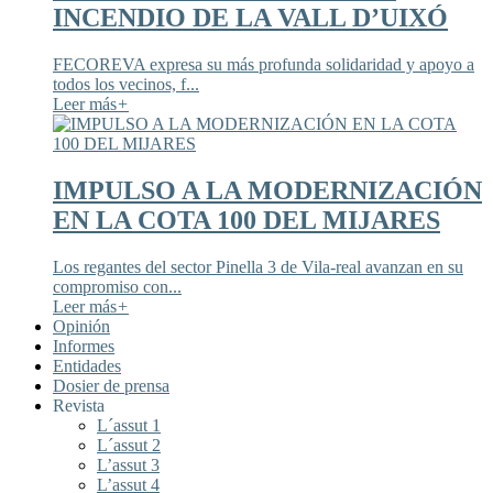
INCENDIO DE LA VALL D’UIXÓ
FECOREVA expresa su más profunda solidaridad y apoyo a
todos los vecinos, f...
Leer más
+
IMPULSO A LA MODERNIZACIÓN
EN LA COTA 100 DEL MIJARES
Los regantes del sector Pinella 3 de Vila-real avanzan en su
compromiso con...
Leer más
+
Opinión
Informes
Entidades
Dosier de prensa
Revista
L´assut 1
L´assut 2
L’assut 3
L’assut 4