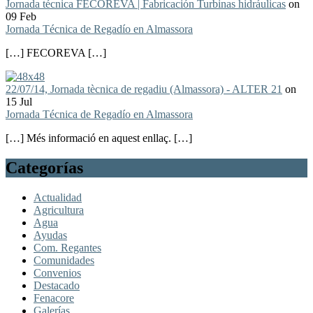
Jornada técnica FECOREVA | Fabricación Turbinas hidráulicas
on
09 Feb
Jornada Técnica de Regadío en Almassora
[…] FECOREVA […]
22/07/14, Jornada tècnica de regadiu (Almassora) - ALTER 21
on
15 Jul
Jornada Técnica de Regadío en Almassora
[…] Més informació en aquest enllaç. […]
Categorías
Actualidad
Agricultura
Agua
Ayudas
Com. Regantes
Comunidades
Convenios
Destacado
Fenacore
Galerías