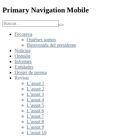
Primary Navigation Mobile
Fecoreva
Quiénes somos
Bienvenida del presidente
Noticias
Opinión
Informes
Entidades
Dosier de prensa
Revista
L´assut 1
L´assut 2
L’assut 3
L’assut 4
L’assut 5
L’assut 6
L’assut 7
L’assut 8
L’assut 9
L’assut 10