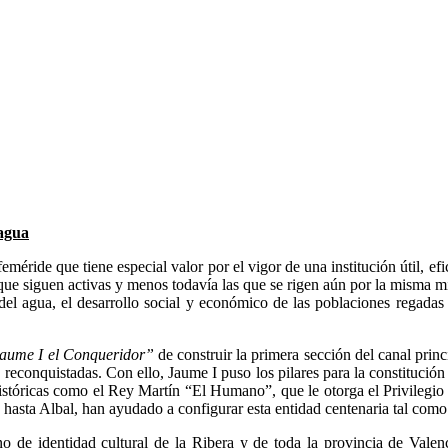
 agua
méride que tiene especial valor por el vigor de una institución útil, efi
 que siguen activas y menos todavía las que se rigen aún por la misma 
io del agua, el desarrollo social y económico de las poblaciones regad
aume I el Conqueridor”
de construir la primera sección del canal princ
én reconquistadas. Con ello, Jaume I puso los pilares para la constituc
históricas como el Rey Martín “El Humano”, que le otorga el Privilegio 
a hasta Albal, han ayudado a configurar esta entidad centenaria tal com
no de identidad cultural de la Ribera y de toda la provincia de Valenc