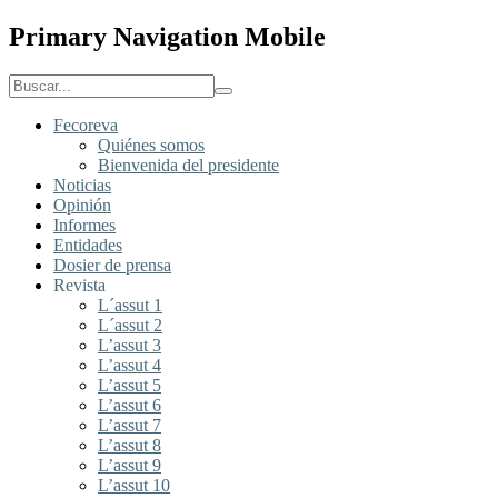
Primary Navigation Mobile
Fecoreva
Quiénes somos
Bienvenida del presidente
Noticias
Opinión
Informes
Entidades
Dosier de prensa
Revista
L´assut 1
L´assut 2
L’assut 3
L’assut 4
L’assut 5
L’assut 6
L’assut 7
L’assut 8
L’assut 9
L’assut 10