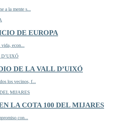
 a la mente s...
ICIO DE EUROPA
 vida, econ...
IO DE LA VALL D’UIXÓ
 los vecinos, f...
N LA COTA 100 DEL MIJARES
mpromiso con...