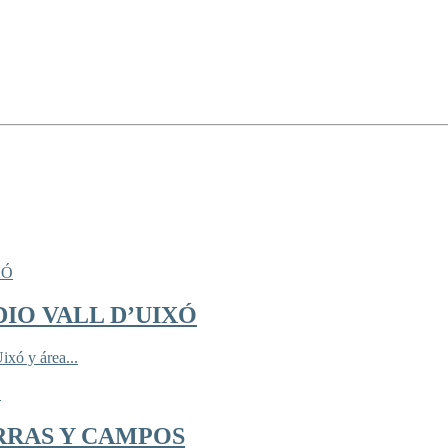
IO VALL D’UIXÓ
ixó y área...
RRAS Y CAMPOS