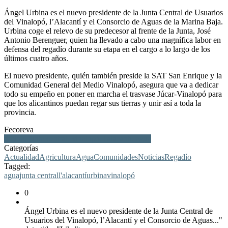
Ángel Urbina es el nuevo presidente de la Junta Central de Usuarios
del Vinalopó, l’Alacantí y el Consorcio de Aguas de la Marina Baja.
Urbina coge el relevo de su predecesor al frente de la Junta, José
Antonio Berenguer, quien ha llevado a cabo una magnífica labor en
defensa del regadío durante su etapa en el cargo a lo largo de los
últimos cuatro años.
El nuevo presidente, quién también preside la SAT San Enrique y la
Comunidad General del Medio Vinalopó, asegura que va a dedicar
todo su empeño en poner en marcha el trasvase Júcar-Vinalopó para
que los alicantinos puedan regar sus tierras y unir así a toda la
provincia.
Fecoreva
urbina, junta central, vinalopó, l'alacantí, agua
Categorías
Actualidad
Agricultura
Agua
Comunidades
Noticias
Regadío
Tagged:
agua
junta central
l'alacantí
urbina
vinalopó
0
Ángel Urbina es el nuevo presidente de la Junta Central de
Usuarios del Vinalopó, l’Alacantí y el Consorcio de Aguas..."