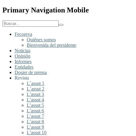
Primary Navigation Mobile
Fecoreva
Quiénes somos
Bienvenida del presidente
Noticias
Opinión
Informes
Entidades
Dosier de prensa
Revista
L´assut 1
L´assut 2
L’assut 3
L’assut 4
L’assut 5
L’assut 6
L’assut 7
L’assut 8
L’assut 9
L’assut 10