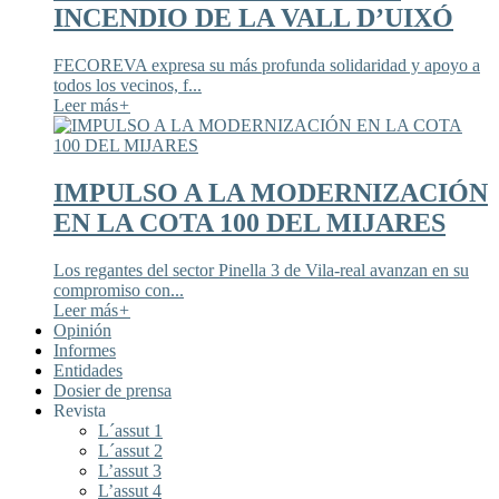
INCENDIO DE LA VALL D’UIXÓ
FECOREVA expresa su más profunda solidaridad y apoyo a
todos los vecinos, f...
Leer más
+
IMPULSO A LA MODERNIZACIÓN
EN LA COTA 100 DEL MIJARES
Los regantes del sector Pinella 3 de Vila-real avanzan en su
compromiso con...
Leer más
+
Opinión
Informes
Entidades
Dosier de prensa
Revista
L´assut 1
L´assut 2
L’assut 3
L’assut 4