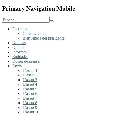
Primary Navigation Mobile
Fecoreva
Quiénes somos
Bienvenida del presidente
Noticias
Opinión
Informes
Entidades
Dosier de prensa
Revista
L´assut 1
L´assut 2
L’assut 3
L’assut 4
L’assut 5
L’assut 6
L’assut 7
L’assut 8
L’assut 9
L’assut 10