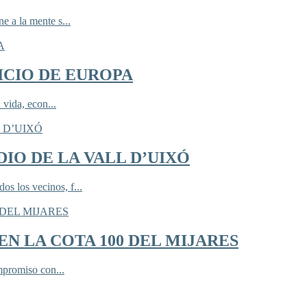
 a la mente s...
ICIO DE EUROPA
 vida, econ...
IO DE LA VALL D’UIXÓ
 los vecinos, f...
N LA COTA 100 DEL MIJARES
mpromiso con...