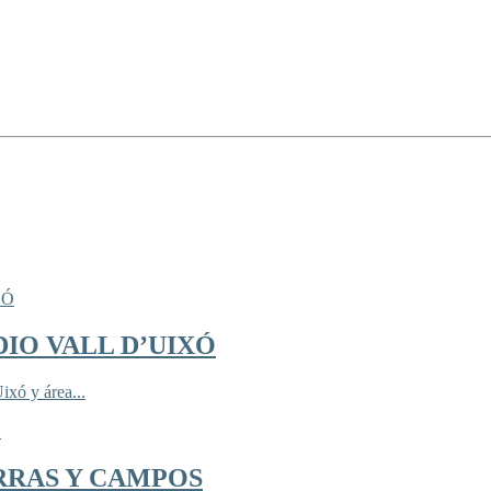
IO VALL D’UIXÓ
ixó y área...
RRAS Y CAMPOS