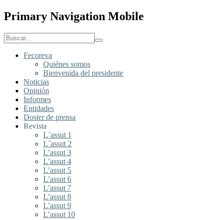
Primary Navigation Mobile
Fecoreva
Quiénes somos
Bienvenida del presidente
Noticias
Opinión
Informes
Entidades
Dosier de prensa
Revista
L´assut 1
L´assut 2
L’assut 3
L’assut 4
L’assut 5
L’assut 6
L’assut 7
L’assut 8
L’assut 9
L’assut 10