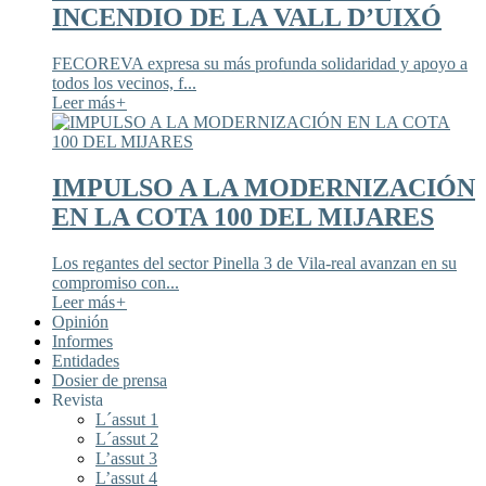
INCENDIO DE LA VALL D’UIXÓ
FECOREVA expresa su más profunda solidaridad y apoyo a
todos los vecinos, f...
Leer más
+
IMPULSO A LA MODERNIZACIÓN
EN LA COTA 100 DEL MIJARES
Los regantes del sector Pinella 3 de Vila-real avanzan en su
compromiso con...
Leer más
+
Opinión
Informes
Entidades
Dosier de prensa
Revista
L´assut 1
L´assut 2
L’assut 3
L’assut 4