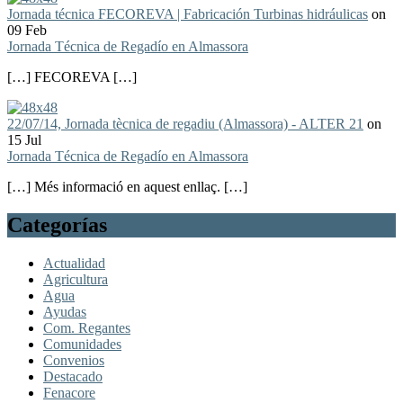
Jornada técnica FECOREVA | Fabricación Turbinas hidráulicas
on
09 Feb
Jornada Técnica de Regadío en Almassora
[…] FECOREVA […]
22/07/14, Jornada tècnica de regadiu (Almassora) - ALTER 21
on
15 Jul
Jornada Técnica de Regadío en Almassora
[…] Més informació en aquest enllaç. […]
Categorías
Actualidad
Agricultura
Agua
Ayudas
Com. Regantes
Comunidades
Convenios
Destacado
Fenacore