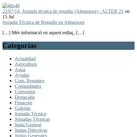
22/07/14, Jornada tècnica de regadiu (Almassora) - ALTER 21
on
15 Jul
Jornada Técnica de Regadío en Almassora
[…] Més informació en aquest enllaç. […]
Categorías
Actualidad
Agricultura
Agua
Ayudas
Com. Regantes
Comunidades
Convenios
Destacado
Fenacore
Galerías
Jornada Técnica
Jornadas Técnicas
Junta General
Juntas Directivas
Juntas Generales