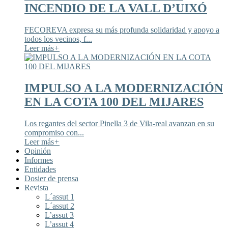
INCENDIO DE LA VALL D’UIXÓ
FECOREVA expresa su más profunda solidaridad y apoyo a
todos los vecinos, f...
Leer más
+
IMPULSO A LA MODERNIZACIÓN
EN LA COTA 100 DEL MIJARES
Los regantes del sector Pinella 3 de Vila-real avanzan en su
compromiso con...
Leer más
+
Opinión
Informes
Entidades
Dosier de prensa
Revista
L´assut 1
L´assut 2
L’assut 3
L’assut 4