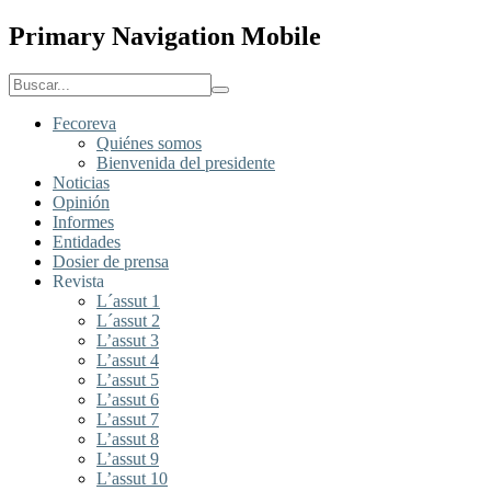
Primary Navigation Mobile
Fecoreva
Quiénes somos
Bienvenida del presidente
Noticias
Opinión
Informes
Entidades
Dosier de prensa
Revista
L´assut 1
L´assut 2
L’assut 3
L’assut 4
L’assut 5
L’assut 6
L’assut 7
L’assut 8
L’assut 9
L’assut 10