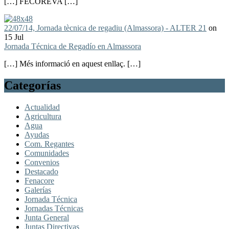
[…] FECOREVA […]
22/07/14, Jornada tècnica de regadiu (Almassora) - ALTER 21
on
15 Jul
Jornada Técnica de Regadío en Almassora
[…] Més informació en aquest enllaç. […]
Categorías
Actualidad
Agricultura
Agua
Ayudas
Com. Regantes
Comunidades
Convenios
Destacado
Fenacore
Galerías
Jornada Técnica
Jornadas Técnicas
Junta General
Juntas Directivas