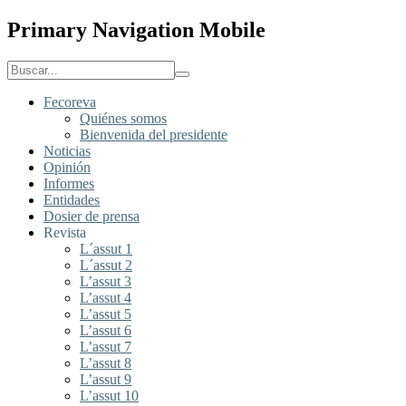
Primary Navigation Mobile
Fecoreva
Quiénes somos
Bienvenida del presidente
Noticias
Opinión
Informes
Entidades
Dosier de prensa
Revista
L´assut 1
L´assut 2
L’assut 3
L’assut 4
L’assut 5
L’assut 6
L’assut 7
L’assut 8
L’assut 9
L’assut 10