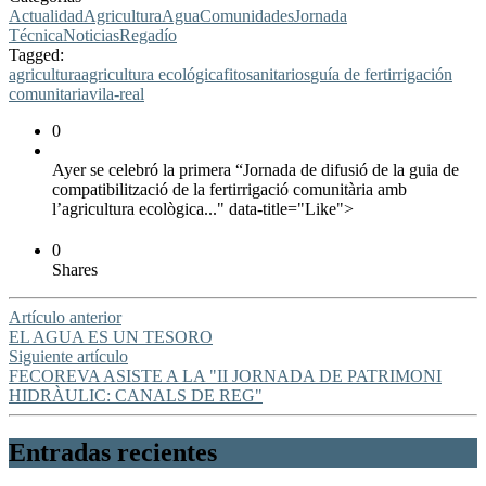
Actualidad
Agricultura
Agua
Comunidades
Jornada
Técnica
Noticias
Regadío
Tagged:
agricultura
agricultura ecológica
fitosanitarios
guía de fertirrigación
comunitaria
vila-real
0
Ayer se celebró la primera “Jornada de difusió de la guia de
compatibilització de la fertirrigació comunitària amb
l’agricultura ecològica..." data-title="Like">
0
Shares
Artículo anterior
EL AGUA ES UN TESORO
Siguiente artículo
FECOREVA ASISTE A LA "II JORNADA DE PATRIMONI
HIDRÀULIC: CANALS DE REG"
Entradas recientes