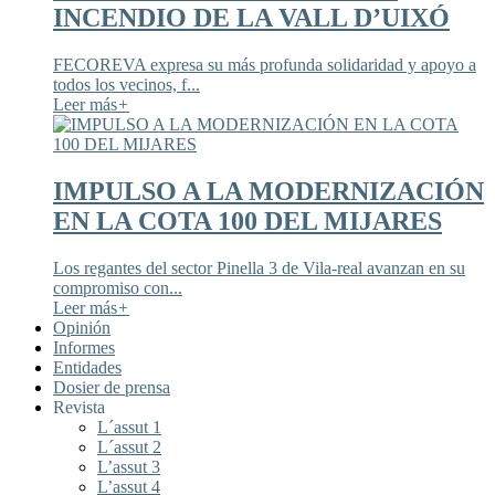
INCENDIO DE LA VALL D’UIXÓ
FECOREVA expresa su más profunda solidaridad y apoyo a
todos los vecinos, f...
Leer más
+
IMPULSO A LA MODERNIZACIÓN
EN LA COTA 100 DEL MIJARES
Los regantes del sector Pinella 3 de Vila-real avanzan en su
compromiso con...
Leer más
+
Opinión
Informes
Entidades
Dosier de prensa
Revista
L´assut 1
L´assut 2
L’assut 3
L’assut 4