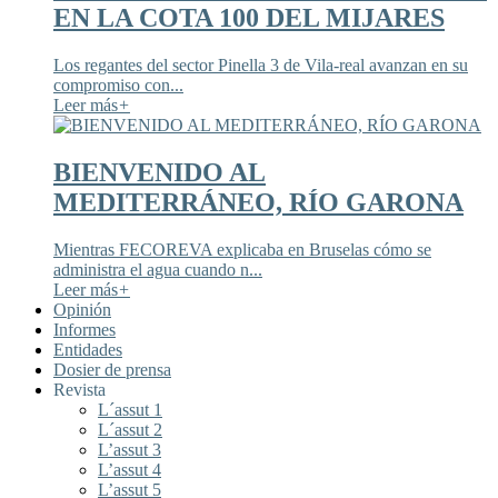
EN LA COTA 100 DEL MIJARES
Los regantes del sector Pinella 3 de Vila-real avanzan en su
compromiso con...
Leer más
+
BIENVENIDO AL
MEDITERRÁNEO, RÍO GARONA
Mientras FECOREVA explicaba en Bruselas cómo se
administra el agua cuando n...
Leer más
+
Opinión
Informes
Entidades
Dosier de prensa
Revista
L´assut 1
L´assut 2
L’assut 3
L’assut 4
L’assut 5