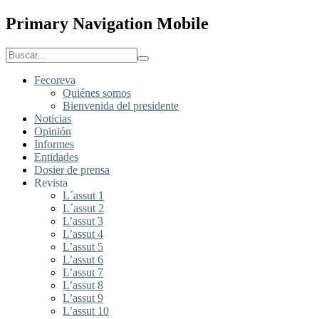
Primary Navigation Mobile
Fecoreva
Quiénes somos
Bienvenida del presidente
Noticias
Opinión
Informes
Entidades
Dosier de prensa
Revista
L´assut 1
L´assut 2
L’assut 3
L’assut 4
L’assut 5
L’assut 6
L’assut 7
L’assut 8
L’assut 9
L’assut 10