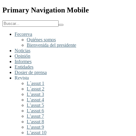
Primary Navigation Mobile
Fecoreva
Quiénes somos
Bienvenida del presidente
Noticias
Opinión
Informes
Entidades
Dosier de prensa
Revista
L´assut 1
L´assut 2
L’assut 3
L’assut 4
L’assut 5
L’assut 6
L’assut 7
L’assut 8
L’assut 9
L’assut 10