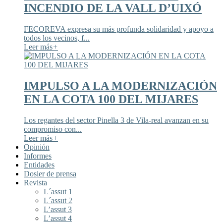
INCENDIO DE LA VALL D’UIXÓ
FECOREVA expresa su más profunda solidaridad y apoyo a
todos los vecinos, f...
Leer más
+
IMPULSO A LA MODERNIZACIÓN
EN LA COTA 100 DEL MIJARES
Los regantes del sector Pinella 3 de Vila-real avanzan en su
compromiso con...
Leer más
+
Opinión
Informes
Entidades
Dosier de prensa
Revista
L´assut 1
L´assut 2
L’assut 3
L’assut 4