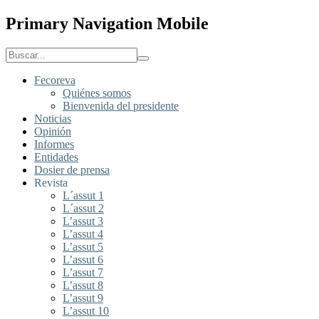
Primary Navigation Mobile
Fecoreva
Quiénes somos
Bienvenida del presidente
Noticias
Opinión
Informes
Entidades
Dosier de prensa
Revista
L´assut 1
L´assut 2
L’assut 3
L’assut 4
L’assut 5
L’assut 6
L’assut 7
L’assut 8
L’assut 9
L’assut 10