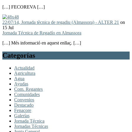
[…] FECOREVA […]
22/07/14, Jornada tècnica de regadiu (Almassora) - ALTER 21
on
15 Jul
Jornada Técnica de Regadío en Almassora
[…] Més informació en aquest enllaç. […]
Categorías
Actualidad
Agricultura
Agua
Ayudas
Com. Regantes
Comunidades
Convenios
Destacado
Fenacore
Galerías
Jornada Técnica
Jornadas Técnicas
Junta General