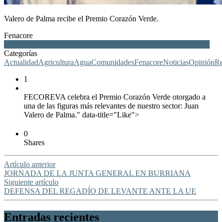
Valero de Palma recibe el Premio Corazón Verde.
Fenacore
Juan Valero de Palma, Corazón Verde, Albufera de Valencia, ARJ
Categorías
Actualidad
Agricultura
Agua
Comunidades
Fenacore
Noticias
Opinión
R
1
FECOREVA celebra el Premio Corazón Verde otorgado a
una de las figuras más relevantes de nuestro sector: Juan
Valero de Palma." data-title="Like">
0
Shares
Artículo anterior
JORNADA DE LA JUNTA GENERAL EN BURRIANA
Siguiente artículo
DEFENSA DEL REGADÍO DE LEVANTE ANTE LA UE
Entradas recientes