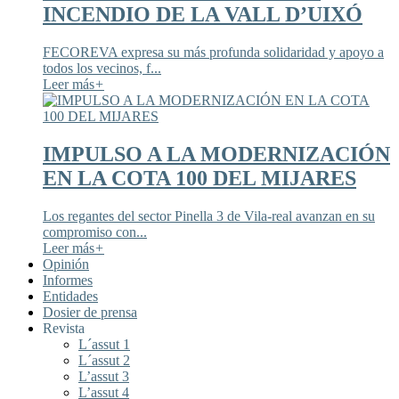
INCENDIO DE LA VALL D’UIXÓ
FECOREVA expresa su más profunda solidaridad y apoyo a
todos los vecinos, f...
Leer más
+
IMPULSO A LA MODERNIZACIÓN
EN LA COTA 100 DEL MIJARES
Los regantes del sector Pinella 3 de Vila-real avanzan en su
compromiso con...
Leer más
+
Opinión
Informes
Entidades
Dosier de prensa
Revista
L´assut 1
L´assut 2
L’assut 3
L’assut 4