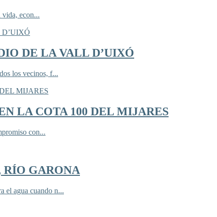
 vida, econ...
IO DE LA VALL D’UIXÓ
 los vecinos, f...
N LA COTA 100 DEL MIJARES
mpromiso con...
, RÍO GARONA
 el agua cuando n...