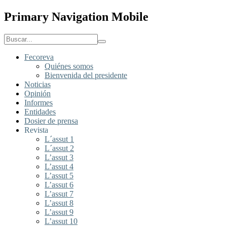
Primary Navigation Mobile
Fecoreva
Quiénes somos
Bienvenida del presidente
Noticias
Opinión
Informes
Entidades
Dosier de prensa
Revista
L´assut 1
L´assut 2
L’assut 3
L’assut 4
L’assut 5
L’assut 6
L’assut 7
L’assut 8
L’assut 9
L’assut 10