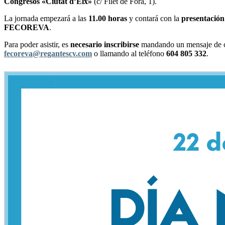
Congresos «Ciutat d’Elx»
(c/ Filet de Fora, 1).
La jornada empezará a las
11.00 horas
y contará con la
presentación
FECOREVA
.
Para poder asistir, es
necesario inscribirse
mandando un mensaje de con
fecoreva@regantescv.com
o llamando al teléfono
604 805 332
.