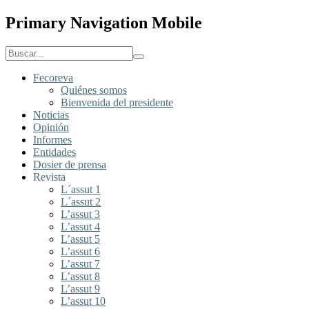
Primary Navigation Mobile
Fecoreva
Quiénes somos
Bienvenida del presidente
Noticias
Opinión
Informes
Entidades
Dosier de prensa
Revista
L´assut 1
L´assut 2
L’assut 3
L’assut 4
L’assut 5
L’assut 6
L’assut 7
L’assut 8
L’assut 9
L’assut 10