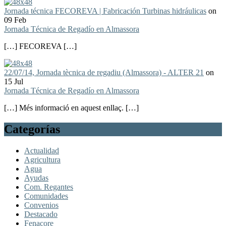
Jornada técnica FECOREVA | Fabricación Turbinas hidráulicas
on
09 Feb
Jornada Técnica de Regadío en Almassora
[…] FECOREVA […]
22/07/14, Jornada tècnica de regadiu (Almassora) - ALTER 21
on
15 Jul
Jornada Técnica de Regadío en Almassora
[…] Més informació en aquest enllaç. […]
Categorías
Actualidad
Agricultura
Agua
Ayudas
Com. Regantes
Comunidades
Convenios
Destacado
Fenacore