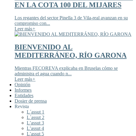
EN LA COTA 100 DEL MIJARES
Los regantes del sector Pinella 3 de Vila-real avanzan en su
compromiso con...
Leer más
+
BIENVENIDO AL
MEDITERRÁNEO, RÍO GARONA
Mientras FECOREVA explicaba en Bruselas cómo se
administra el agua cuando n...
Leer más
+
Opinión
Informes
Entidades
Dosier de prensa
Revista
L´assut 1
L´assut 2
L’assut 3
L’assut 4
L’assut 5