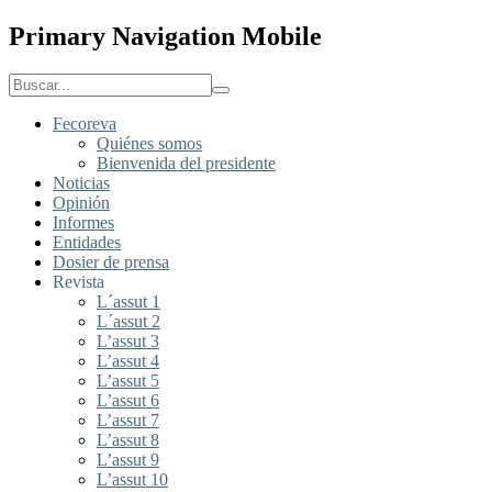
Primary Navigation Mobile
Fecoreva
Quiénes somos
Bienvenida del presidente
Noticias
Opinión
Informes
Entidades
Dosier de prensa
Revista
L´assut 1
L´assut 2
L’assut 3
L’assut 4
L’assut 5
L’assut 6
L’assut 7
L’assut 8
L’assut 9
L’assut 10