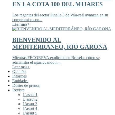
EN LA COTA 100 DEL MIJARES
Los regantes del sector Pinella 3 de Vila-real avanzan en su
compromiso con...
Leer más
+
BIENVENIDO AL
MEDITERRÁNEO, RÍO GARONA
Mientras FECOREVA explicaba en Bruselas cómo se
administra el agua cuando n...
Leer más
+
Opinión
Informes
Entidades
Dosier de prensa
Revista
L´assut 1
L´assut 2
L’assut 3
L’assut 4
L’assut 5