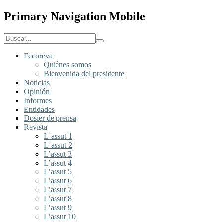
Primary Navigation Mobile
Fecoreva
Quiénes somos
Bienvenida del presidente
Noticias
Opinión
Informes
Entidades
Dosier de prensa
Revista
L´assut 1
L´assut 2
L’assut 3
L’assut 4
L’assut 5
L’assut 6
L’assut 7
L’assut 8
L’assut 9
L’assut 10