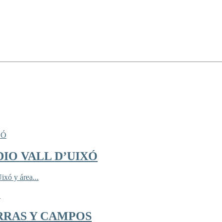
IO VALL D’UIXÓ
ixó y área...
RRAS Y CAMPOS