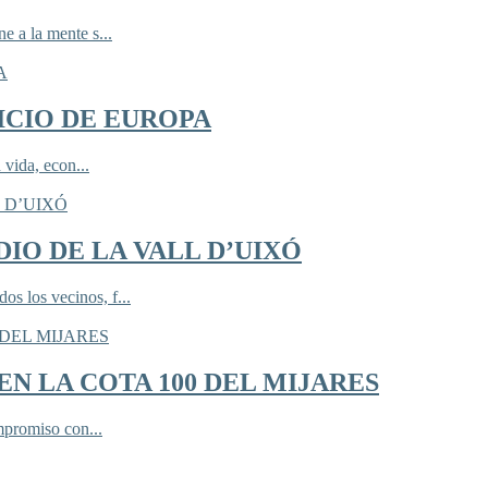
 a la mente s...
ICIO DE EUROPA
 vida, econ...
IO DE LA VALL D’UIXÓ
 los vecinos, f...
N LA COTA 100 DEL MIJARES
mpromiso con...