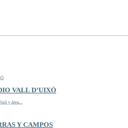
IO VALL D’UIXÓ
ixó y área...
RRAS Y CAMPOS