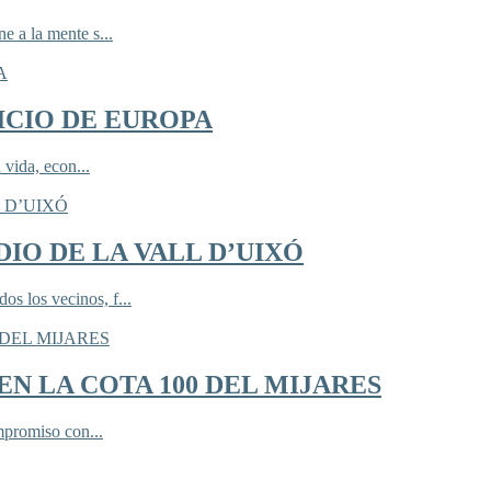
 a la mente s...
ICIO DE EUROPA
 vida, econ...
IO DE LA VALL D’UIXÓ
 los vecinos, f...
N LA COTA 100 DEL MIJARES
mpromiso con...