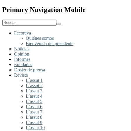
Primary Navigation Mobile
Fecoreva
Quiénes somos
Bienvenida del presidente
Noticias
Opinión
Informes
Entidades
Dosier de prensa
Revista
L´assut 1
L´assut 2
L’assut 3
L’assut 4
L’assut 5
L’assut 6
L’assut 7
L’assut 8
L’assut 9
L’assut 10