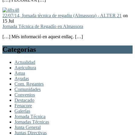
22/07/14, Jornada tècnica de regadiu (Almassora) - ALTER 21
on
15 Jul
Jornada Técnica de Regadío en Almassora
[…] Més informació en aquest enllaç. […]
Categorías
Actualidad
Agricultura
Agua
Ayudas
Com. Regantes
Comunidades
Convenios
Destacado
Fenacore
Galerías
Jornada Técnica
Jornadas Técnicas
Junta General
Juntas Directivas