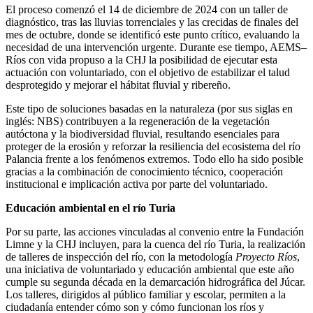
El proceso comenzó el 14 de diciembre de 2024 con un taller de
diagnóstico, tras las lluvias torrenciales y las crecidas de finales del
mes de octubre, donde se identificó este punto crítico, evaluando la
necesidad de una intervención urgente. Durante ese tiempo, AEMS–
Ríos con vida propuso a la CHJ la posibilidad de ejecutar esta
actuación con voluntariado, con el objetivo de estabilizar el talud
desprotegido y mejorar el hábitat fluvial y ribereño.
Este tipo de soluciones basadas en la naturaleza (por sus siglas en
inglés: NBS) contribuyen a la regeneración de la vegetación
autóctona y la biodiversidad fluvial, resultando esenciales para
proteger de la erosión y reforzar la resiliencia del ecosistema del río
Palancia frente a los fenómenos extremos. Todo ello ha sido posible
gracias a la combinación de conocimiento técnico, cooperación
institucional e implicación activa por parte del voluntariado.​
Educación ambiental en el río Turia
Por su parte, las acciones vinculadas al convenio entre la Fundación
Limne y la CHJ incluyen, para la cuenca del río Turia, la realización
de talleres de inspección del río, con la metodología
Proyecto Ríos
,
una iniciativa de voluntariado y educación ambiental que este año
cumple su segunda década en la demarcación hidrográfica del Júcar.
Los talleres, dirigidos al público familiar y escolar, permiten a la
ciudadanía entender cómo son y cómo funcionan los ríos y