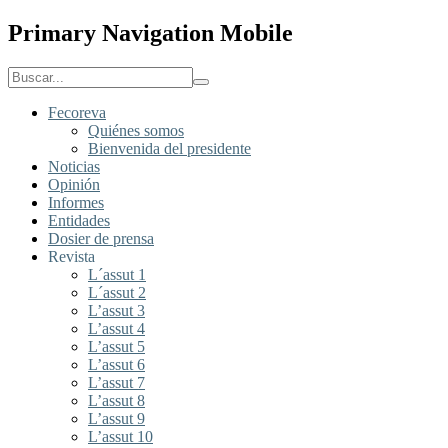
Primary Navigation Mobile
Fecoreva
Quiénes somos
Bienvenida del presidente
Noticias
Opinión
Informes
Entidades
Dosier de prensa
Revista
L´assut 1
L´assut 2
L’assut 3
L’assut 4
L’assut 5
L’assut 6
L’assut 7
L’assut 8
L’assut 9
L’assut 10