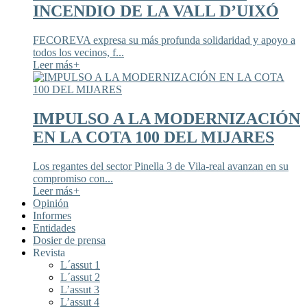
INCENDIO DE LA VALL D’UIXÓ
FECOREVA expresa su más profunda solidaridad y apoyo a
todos los vecinos, f...
Leer más
+
IMPULSO A LA MODERNIZACIÓN
EN LA COTA 100 DEL MIJARES
Los regantes del sector Pinella 3 de Vila-real avanzan en su
compromiso con...
Leer más
+
Opinión
Informes
Entidades
Dosier de prensa
Revista
L´assut 1
L´assut 2
L’assut 3
L’assut 4