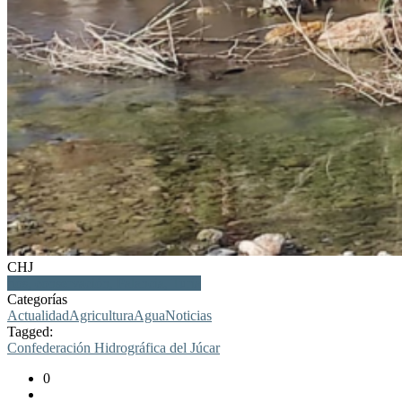
CHJ
ríos, conservación, Palancia, Turia
Categorías
Actualidad
Agricultura
Agua
Noticias
Tagged:
Confederación Hidrográfica del Júcar
0