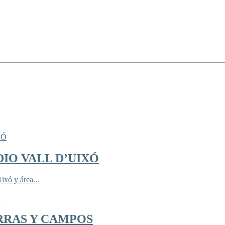
IO VALL D’UIXÓ
ixó y área...
RRAS Y CAMPOS