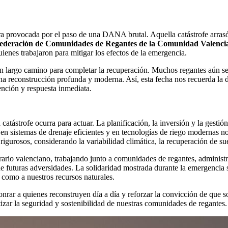
ra provocada por el paso de una DANA brutal. Aquella catástrofe arrasó
ederación de Comunidades de Regantes de la Comunidad Vale
quienes trabajaron para mitigar los efectos de la emergencia.
n largo camino para completar la recuperación. Muchos regantes aún se e
n una reconstrucción profunda y moderna. Así, esta fecha nos recuerda l
ención y respuesta inmediata.
trofe ocurra para actuar. La planificación, la inversión y la gestión d
s, en sistemas de drenaje eficientes y en tecnologías de riego modernas 
rigurosos, considerando la variabilidad climática, la recuperación de sue
rario valenciano, trabajando junto a comunidades de regantes, administr
 futuras adversidades. La solidaridad mostrada durante la emergencia si
s como a nuestros recursos naturales.
onrar a quienes reconstruyen día a día y reforzar la convicción de que sol
izar la seguridad y sostenibilidad de nuestras comunidades de regantes.