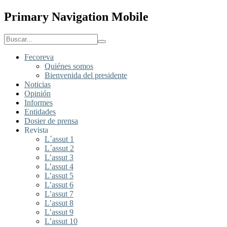
Primary Navigation Mobile
Fecoreva
Quiénes somos
Bienvenida del presidente
Noticias
Opinión
Informes
Entidades
Dosier de prensa
Revista
L´assut 1
L´assut 2
L’assut 3
L’assut 4
L’assut 5
L’assut 6
L’assut 7
L’assut 8
L’assut 9
L’assut 10