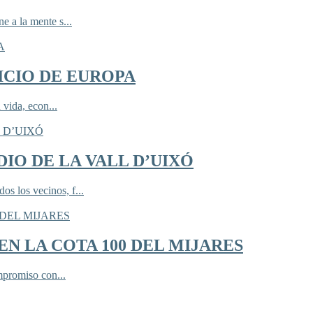
 a la mente s...
ICIO DE EUROPA
 vida, econ...
IO DE LA VALL D’UIXÓ
 los vecinos, f...
N LA COTA 100 DEL MIJARES
mpromiso con...