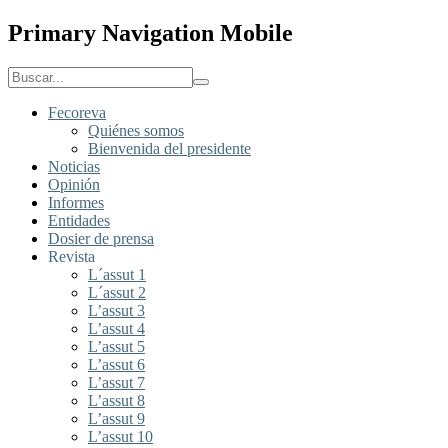
Primary Navigation Mobile
Fecoreva
Quiénes somos
Bienvenida del presidente
Noticias
Opinión
Informes
Entidades
Dosier de prensa
Revista
L´assut 1
L´assut 2
L’assut 3
L’assut 4
L’assut 5
L’assut 6
L’assut 7
L’assut 8
L’assut 9
L’assut 10