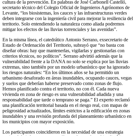
cultura de la prevención. En palabras de José Carbonell Castelló,
secretario técnico del Colegio Oficial de Ingenieros Agrónomos de
Levante, “los biosistemas, los cauces y las infraestructuras verdes
deben integrarse con la ingeniería civil para mejorar la resiliencia del
territorio. Solo entendiendo la naturaleza como aliada podremos
mitigar los efectos de las lluvias torrenciales y las avenidas”.
En la misma línea, el catedrático Antonio Serrano, exsecretario de
Estado de Ordenación del Territorio, subrayó que “no basta con
diseñar obras: hay que mantenerlas, vigilarlas y gestionarlas con
criterios técnicos, no políticos”. Serrano advirtió además que la
vulnerabilidad frente a la DANA no solo se explica por las lluvias
extremas, sino también por un modelo urbanístico que ha ignorado
los riesgos naturales: “En los últimos años se ha permitido un
urbanismo desaforado en áreas inundables, ocupando cauces, vegas
y suelos que deberían haberse preservado como zonas de flujo.
Hemos planificado contra el territorio, no con él. Cada nueva
vivienda en zona de riesgo es una vulnerabilidad añadida y una
responsabilidad que tarde o temprano se paga.” El experto reclamó
una planificación territorial basada en el riesgo real, con mapas de
peligrosidad actualizados, límites estrictos a la edificación en zonas
inundables y una revisión profunda del planeamiento urbanístico en
los municipios con mayor exposición.
Los participantes coincidieron en la necesidad de una estrategia