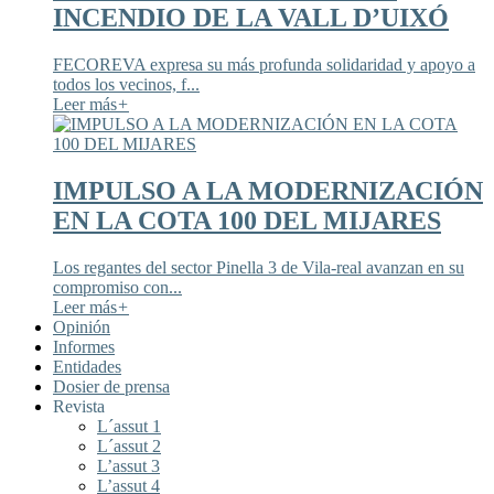
INCENDIO DE LA VALL D’UIXÓ
FECOREVA expresa su más profunda solidaridad y apoyo a
todos los vecinos, f...
Leer más
+
IMPULSO A LA MODERNIZACIÓN
EN LA COTA 100 DEL MIJARES
Los regantes del sector Pinella 3 de Vila-real avanzan en su
compromiso con...
Leer más
+
Opinión
Informes
Entidades
Dosier de prensa
Revista
L´assut 1
L´assut 2
L’assut 3
L’assut 4