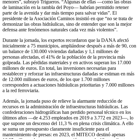
menores”, subrayó Trigueros. “Algunas de ellas —como las obras
de laminación en la rambla del Poyo— habrían permitido retener
parte de la avenida y dar más tiempo para salvar vidas”. El
presidente de la Asociación Caminos insistió en que “no se trata de
demonizar las obras hidráulicas, sino de entender que son la mejor
defensa ante fenómenos naturales cada vez más violentos”.
Durante la jornada, los expertos recordaron que la DANA afectó
inicialmente a 75 municipios, ampliándose después a más de 90, con
un balance de 130.000 viviendas dañadas y 1,1 millones de
personas afectadas, el 41% de la población de la provincia más
golpeada. Las pérdidas materiales y en activos superan los 17.000
millones de euros. En total, las inversiones necesarias para
restablecer y reforzar las infraestructuras dañadas se estiman en más
de 12.000 millones de euros, de los que 1.700 millones
corresponden a actuaciones hidráulicas prioritarias y 7.000 millones
a la red ferroviaria.
Además, la jornada puso de relieve la alarmante reducción de
recursos en la administración de infraestructuras hidráulicas. Las
confederaciones hidrográficas han perdido personal técnico en los
últimos años —de 4.253 empleados en 2019 a 3.772 en 2023—, lo
que supone un descenso del 11,3 % en plena crisis climática. A ello
se suma un presupuesto claramente insuficiente para el
mantenimiento de presas: en 2023, el MITECO destinó apenas