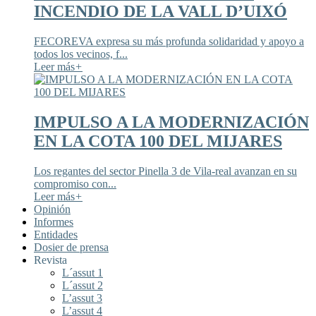
INCENDIO DE LA VALL D’UIXÓ
FECOREVA expresa su más profunda solidaridad y apoyo a
todos los vecinos, f...
Leer más
+
IMPULSO A LA MODERNIZACIÓN
EN LA COTA 100 DEL MIJARES
Los regantes del sector Pinella 3 de Vila-real avanzan en su
compromiso con...
Leer más
+
Opinión
Informes
Entidades
Dosier de prensa
Revista
L´assut 1
L´assut 2
L’assut 3
L’assut 4