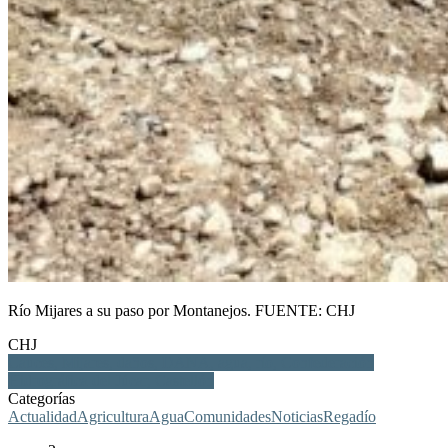
Río Mijares a su paso por Montanejos. FUENTE: CHJ
CHJ
Cauces, Mijares, daños, DANA, agua, río, Confederación
Hidrográfica del Júcar, Castellón
Categorías
Actualidad
Agricultura
Agua
Comunidades
Noticias
Regadío