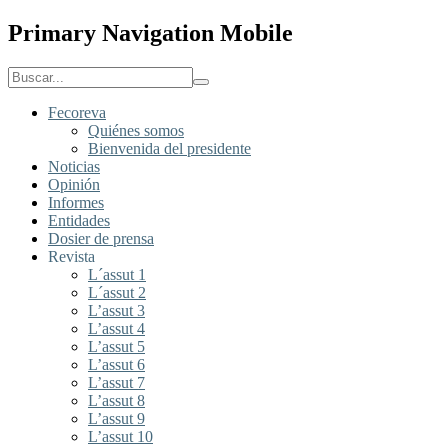
Primary Navigation Mobile
Fecoreva
Quiénes somos
Bienvenida del presidente
Noticias
Opinión
Informes
Entidades
Dosier de prensa
Revista
L´assut 1
L´assut 2
L’assut 3
L’assut 4
L’assut 5
L’assut 6
L’assut 7
L’assut 8
L’assut 9
L’assut 10