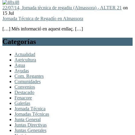
22/07/14, Jornada tècnica de regadiu (Almassora) - ALTER 21
on
15 Jul
Jornada Técnica de Regadío en Almassora
[…] Més informació en aquest enllaç. […]
Categorías
Actualidad
Agricultura
Agua
Ayudas
Com. Regantes
Comunidades
Convenios
Destacado
Fenacore
Galerías
Jornada Técnica
Jornadas Técnicas
Junta General
Juntas Directivas
Juntas Generales